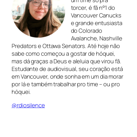
um time só pra
torcer, é fã n°1 do
Vancouver Canucks
e grande entusiasta
do Colorado
Avalanche, Nashville
Predators e Ottawa Senators. Até hoje não
sabe como começou a gostar de hóquei,
mas dá graças a Deus e aleluia que virou fã.
Estudante de audiovisual, seu coração está
em Vancouver, onde sonha em um dia morar
por lá e também trabalhar pro time – ou pro
hóquei.
@rdiosiIence