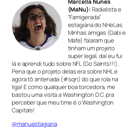
Marcella Nunes
(MaNu):
Radialista e
“Famigerada”
estagiária do NHeLas.
Minhas amigas (Gabi e
Mafe) falaram que
tinham um projeto
super legal, daí eu fui
lá e aprendi tudo sobre NFL (Go Saints!!!).
Pena que o projeto delas era sobre NHL e
agora tô antenada (#sqn) do que rola na
liga! E como qualquer boa torcedora, me
bastou uma visita a Washington D.C. pra
perceber que meu time é o Washington
Capitals!
@manuestagiaria