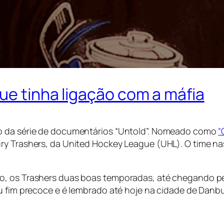
ue tinha ligação com a máfia
io da série de documentários “Untold”. Nomeado como
“
ury Trashers, da United Hockey League (UHL). O time 
o, os Trashers duas boas temporadas, até chegando per
eu fim precoce e é lembrado até hoje na cidade de Danb