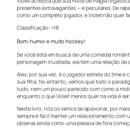
Violet acredita que sua noite de magia orgástic
presentes extravagantes — e peculiares. De repen
como um completo jogador, e Violet não quer fa
Classificação: +18
Bom-humor e muito hockey!
Se você está em busca de uma comédia romântic
personagem inusitada, ela tem uma relação de a
Alex, por sua vez, é o jogador estrela do time
sua filha. No entanto, vemos que todo o paradi
tudo, nem um pouco parecido com como a mídia o
enquanto o que Violet menos quer na vida é se
Neste livro, nós os vemos se apaixonar, por m
sempre é fácil manter um relacionamento com um
observa ainda como uma pessoa de fora começa 