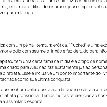
a com Alex é apenas isso: uma noite. Mas Alex começa a 
te, ele é muito difícil de ignorar e quase impossível nã
zer parte do jogo.
a com um pé na literatura erótica, “Pucked” é uma exc
mor e ódio com seu meio-irmão e faz de tudo para não
 e capitão, tem uma certa fama na mídia e é o tipo de 
gma criado para Alex não faz exatamente jus ao persona
 retrata. Esse é inclusive um ponto importante do livr
r tachada como sua última conquista.
ais que nenhum deles queira admitir que isso está aco
 atleta profissional. Temos muitas referências ao hock
a assimilar o esporte.