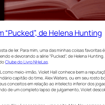
 “Pucked”, de Helena Hunting
ta de ler. Para mim, uma das minhas coisas favoritas é 
ndo e devorando a série “Pucked”, de Helena Hunting. 
 do
Clube do Livro NHeLas
.
como meio-irmão, Violet Hall conhece bem a reputação
lendário capitão do time, Alex Waters, ou em seu rosto
eus conceitos em relação ao intelecto inferior dos joga
endo de um completo lapso de julgamento, Violet desco