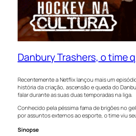
Danbury Trashers, o time q
Recentemente a Netflix lançou mais um episód
história da criação, ascensão e queda do Danb
falar durante as suas duas temporadas na liga.
Conhecido pela péssima fama de brigões no gel
por assuntos externos ao esporte, o time viu s
Sinopse