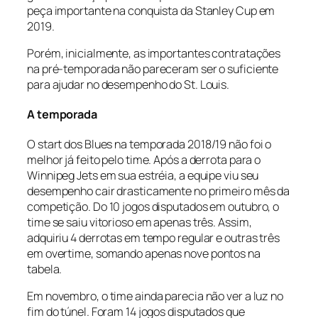
peça importante na conquista da Stanley Cup em
2019.
Porém, inicialmente, as importantes contratações
na pré-temporada não pareceram ser o suficiente
para ajudar no desempenho do St. Louis.
A temporada
O
start
dos Blues na temporada 2018/19 não foi o
melhor já feito pelo time. Após a derrota para o
Winnipeg Jets em sua estréia, a equipe viu seu
desempenho cair drasticamente no primeiro mês da
competição. Do 10 jogos disputados em outubro, o
time se saiu vitorioso em apenas três. Assim,
adquiriu 4 derrotas em tempo regular e outras três
em
overtime,
somando apenas nove pontos na
tabela.
Em novembro, o time ainda parecia não ver a luz no
fim do túnel. Foram 14 jogos disputados que