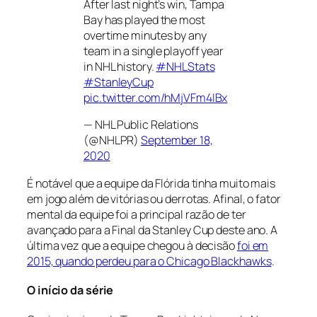
After last night’s win, Tampa
Bay has played the most
overtime minutes by any
team in a single playoff year
in NHL history.
#NHLStats
#StanleyCup
pic.twitter.com/hMjVFm4IBx
— NHL Public Relations
(@NHLPR)
September 18,
2020
É notável que a equipe da Flórida tinha muito mais
em jogo além de vitórias ou derrotas. Afinal, o fator
mental da equipe foi a principal razão de ter
avançado para a Final da Stanley Cup deste ano. A
última vez que a equipe chegou à decisão
foi em
2015, quando perdeu para o Chicago Blackhawks
.
O início da série