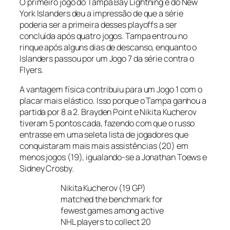
O primeiro jogo do Tampa Bay Lightning e do New
York Islanders deu a impressão de que a série
poderia ser a primeira desses playoffs a ser
concluída após quatro jogos. Tampa entrou no
rinque após alguns dias de descanso, enquanto o
Islanders passou por um Jogo 7 da série contra o
Flyers.
A vantagem física contribuiu para um Jogo 1 com o
placar mais elástico. Isso porque o Tampa ganhou a
partida por 8 a 2. Brayden Point e Nikita Kucherov
tiveram 5 pontos cada, fazendo com que o russo
entrasse em uma seleta lista de jogadores que
conquistaram mais mais assistências (20) em
menos jogos (19), igualando-se a Jonathan Toews e
Sidney Crosby.
Nikita Kucherov (19 GP)
matched the benchmark for
fewest games among active
NHL players to collect 20