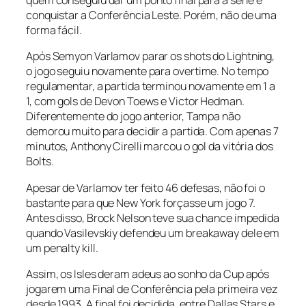
quem conseguiu dar um ponto final para a série e
conquistar a Conferência Leste. Porém, não de uma
forma fácil.
Após Semyon Varlamov parar os
shots
do Lightning,
o jogo seguiu novamente para
overtime
. No tempo
regulamentar, a partida terminou novamente em 1 a
1, com gols de Devon Toews e Victor Hedman.
Diferentemente do jogo anterior, Tampa não
demorou muito para decidir a partida. Com apenas 7
minutos, Anthony Cirelli marcou o gol da vitória dos
Bolts.
Apesar de Varlamov ter feito 46 defesas, não foi o
bastante para que New York forçasse um jogo 7.
Antes disso, Brock Nelson teve sua chance impedida
quando Vasilevskiy defendeu um
breakaway
dele em
um penalty kill.
Assim, os Isles deram adeus ao sonho da Cup após
jogarem uma Final de Conferência pela primeira vez
desde 1993. A final foi decidida, entre Dallas Stars e