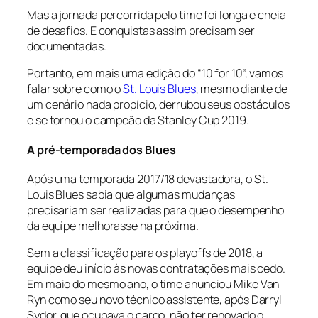
Mas a jornada percorrida pelo time foi longa e cheia
de desafios. E conquistas assim precisam ser
documentadas.
Portanto, em mais uma edição do “10 for 10”, vamos
falar sobre como o
St. Louis Blues
, mesmo diante de
um cenário nada propício, derrubou seus obstáculos
e se tornou o campeão da Stanley Cup 2019.
A pré-temporada dos Blues
Após uma temporada 2017/18 devastadora, o St.
Louis Blues sabia que algumas mudanças
precisariam ser realizadas para que o desempenho
da equipe melhorasse na próxima.
Sem a classificação para os playoffs de 2018, a
equipe deu início às novas contratações mais cedo.
Em maio do mesmo ano, o time anunciou Mike Van
Ryn como seu novo técnico assistente, após Darryl
Sydor, que ocupava o cargo, não ter renovado o