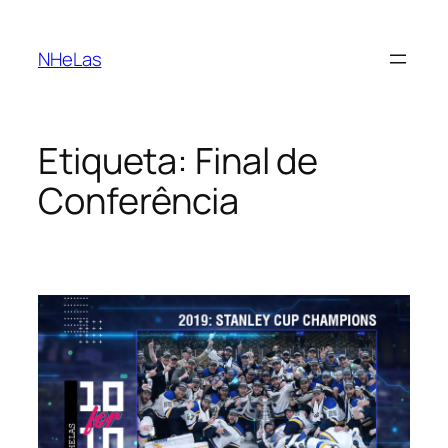
Saltar
para
NHeLas
o
conteúdo
Etiqueta:
Final de
Conferência