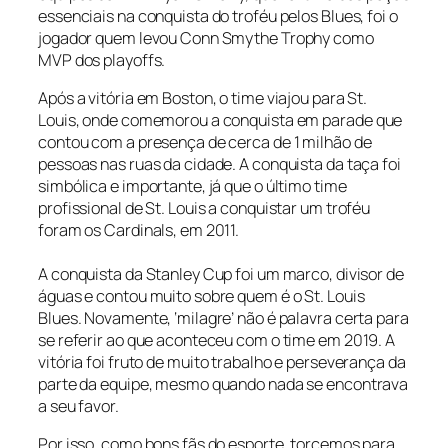
essenciais na conquista do troféu pelos Blues, foi o
jogador quem levou Conn Smythe Trophy como
MVP dos
playoffs
.
Após a vitória em Boston, o time viajou para St.
Louis, onde comemorou a conquista em
parade
que
contou com a presença de cerca de 1 milhão de
pessoas nas ruas da cidade. A conquista da taça foi
simbólica e importante, já que o último time
profissional de St. Louis a conquistar um troféu
foram os Cardinals, em 2011.
A conquista da Stanley Cup foi um marco, divisor de
águas e contou muito sobre quem é o St. Louis
Blues. Novamente, ‘milagre’ não é palavra certa para
se referir ao que aconteceu com o time em 2019. A
vitória foi fruto de muito trabalho e perseverança da
parte da equipe, mesmo quando nada se encontrava
a seu favor.
Por isso, como bons fãs do esporte, torcemos para