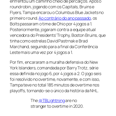
enfrentou um caminho cheio de percalços. Após o
round robin, jogando com os Capitals, Bruins e
Flyers, Tampa encarou o Columbus Blue Jackets no
primeiro round.
Ao contrário do ano passado
, os
Bolts passaram o time de Ohio por 4 jogos a 1.
Posteriormente, jogaram contra a equipe atual
vencedora do Presidents’ Trophy, Boston Bruins, que
tinha como estrelas David Pastrnak e Brad
Marchand, seguindo para a final da Conferência
Leste mais uma vez por 4 jogos a 1.
Por fim, encararam a muralha defensiva do New
York Islanders, comandada por Barry Trotz, série
essa definida no jogo 6, por 4 jogos a 2. O jogo seis
foi resolvido no overtime, novamente, e com isso,
Tampa teve no total 185 minutos de overtime nos
playoffs, tornando-se o único da história da NHL.
The
@TBLightning
are no
stranger to overtime in 2020.