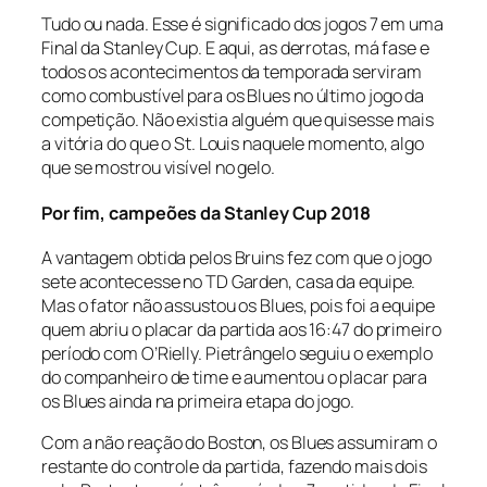
Tudo ou nada. Esse é significado dos jogos 7 em uma
Final da Stanley Cup. E aqui, as derrotas, má fase e
todos os acontecimentos da temporada serviram
como combustível para os Blues no último jogo da
competição. Não existia alguém que quisesse mais
a vitória do que o St. Louis naquele momento, algo
que se mostrou visível no gelo.
Por fim, campeões da Stanley Cup 2018
A vantagem obtida pelos Bruins fez com que o jogo
sete acontecesse no TD Garden, casa da equipe.
Mas o fator não assustou os Blues, pois foi a equipe
quem abriu o placar da partida aos 16:47 do primeiro
período com O’Rielly. Pietrângelo seguiu o exemplo
do companheiro de time e aumentou o placar para
os Blues ainda na primeira etapa do jogo.
Com a não reação do Boston, os Blues assumiram o
restante do controle da partida, fazendo mais dois