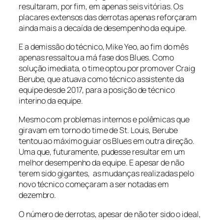
resultaram, por fim, em apenas seis vitórias. Os
placares extensos das derrotas apenas reforçaram
ainda mais a decaída de desempenho da equipe.
E a demissão do técnico, Mike Yeo, ao fim do mês
apenas ressaltou a má fase dos Blues. Como
solução imediata, o time optou por promover Craig
Berube, que atuava como técnico assistente da
equipe desde 2017, para a posição de técnico
interino da equipe.
Mesmo com problemas internos e polêmicas que
giravam em torno do time de St. Louis, Berube
tentou ao máximo guiar os Blues em outra direção.
Uma que, futuramente, pudesse resultar em um
melhor desempenho da equipe. E apesar de não
terem sido gigantes, as mudanças realizadas pelo
novo técnico começaram a ser notadas em
dezembro.
O número de derrotas, apesar de não ter sido o ideal,