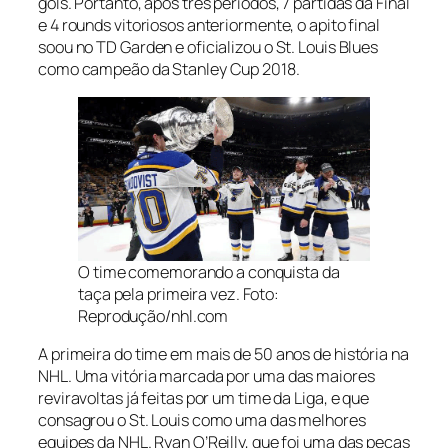
gols. Portanto, após três períodos, 7 partidas da Final
e 4 rounds vitoriosos anteriormente, o apito final
soou no TD Garden e oficializou o St. Louis Blues
como campeão da Stanley Cup 2018.
O time comemorando a conquista da
taça pela primeira vez. Foto:
Reprodução/nhl.com
A primeira do time em mais de 50 anos de história na
NHL. Uma vitória marcada por uma das maiores
reviravoltas já feitas por um time da Liga, e que
consagrou o St. Louis como uma das melhores
equipes da NHL. Ryan O’Reilly, que foi uma das peças