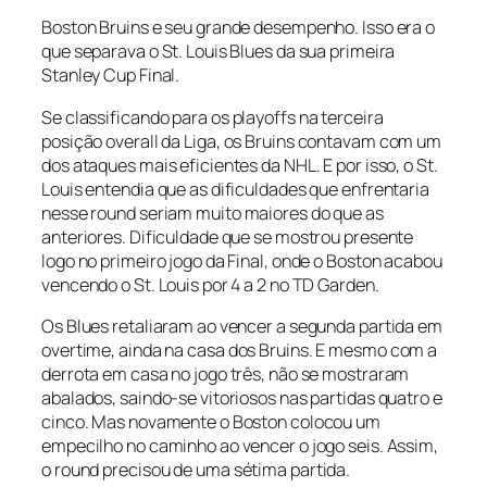
Boston Bruins e seu grande desempenho. Isso era o
que separava o St. Louis Blues da sua primeira
Stanley Cup Final.
Se classificando para os
playoffs
na terceira
posição o
verall
da Liga, os Bruins contavam com um
dos ataques mais eficientes da NHL. E por isso, o St.
Louis entendia que as dificuldades que enfrentaria
nesse
round
seriam muito maiores do que as
anteriores. Dificuldade que se mostrou presente
logo no primeiro jogo da Final, onde o Boston acabou
vencendo o St. Louis por 4 a 2 no TD Garden.
Os Blues retaliaram ao vencer a segunda partida em
overtime
, ainda na casa dos Bruins. E mesmo com a
derrota em casa no jogo três, não se mostraram
abalados, saindo-se vitoriosos nas partidas quatro e
cinco. Mas novamente o Boston colocou um
empecilho no caminho ao vencer o jogo seis. Assim,
o
round
precisou de uma sétima partida.