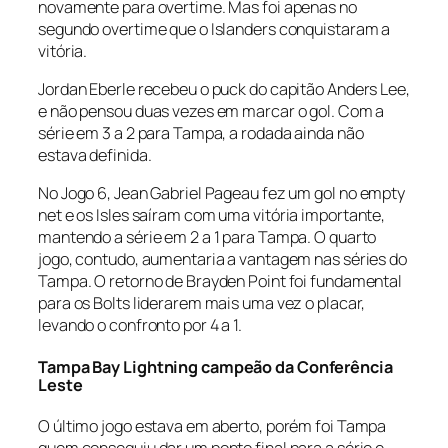
novamente para overtime. Mas foi apenas no
segundo overtime que o Islanders conquistaram a
vitória.
Jordan Eberle recebeu o puck do capitão Anders Lee,
e não pensou duas vezes em marcar o gol. Com a
série em 3 a 2 para Tampa, a rodada ainda não
estava definida.
No Jogo 6, Jean Gabriel Pageau fez um gol no
empty
net
e os Isles saíram com uma vitória importante,
mantendo a série em 2 a 1 para Tampa. O quarto
jogo, contudo, aumentaria a vantagem nas séries do
Tampa. O retorno de Brayden Point foi fundamental
para os Bolts liderarem mais uma vez o placar,
levando o confronto por 4 a 1.
Tampa Bay Lightning campeão da Conferência
Leste
O último jogo estava em aberto, porém foi Tampa