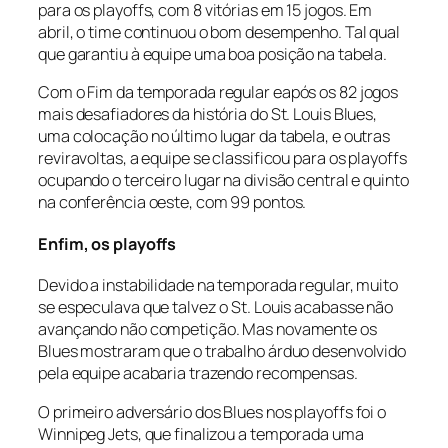
para os
playoffs
, com 8 vitórias em 15 jogos. Em
abril, o time continuou o bom desempenho. Tal qual
que garantiu à equipe uma boa posição na tabela.
Com o Fim da temporada regular eapós os 82 jogos
mais desafiadores da história do St. Louis Blues,
uma colocação no último lugar da tabela, e outras
reviravoltas, a equipe se classificou para os
playoffs
ocupando o terceiro lugar na divisão central e quinto
na conferência oeste, com 99 pontos.
Enfim, os playoffs
Devido a instabilidade na temporada regular, muito
se especulava que talvez o St. Louis acabasse não
avançando não competição. Mas novamente os
Blues mostraram que o trabalho árduo desenvolvido
pela equipe acabaria trazendo recompensas.
O primeiro adversário dos Blues nos
playoffs
foi o
Winnipeg Jets, que finalizou a temporada uma