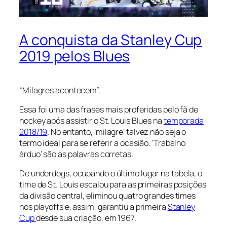
A conquista da Stanley Cup
2019 pelos Blues
“Milagres acontecem”.
Essa foi uma das frases mais proferidas pelo fã de
hockey após assistir o St. Louis Blues na
temporada
2018/19
. No entanto, ‘milagre’ talvez não seja o
termo ideal para se referir a ocasião. ‘Trabalho
árduo’ são as palavras corretas.
De
underdogs
, ocupando o último lugar na tabela, o
time de St. Louis escalou para as primeiras posições
da divisão central, eliminou quatro grandes times
nos
playoffs
e, assim, garantiu a primeira
Stanley
Cup
desde sua criação, em 1967.