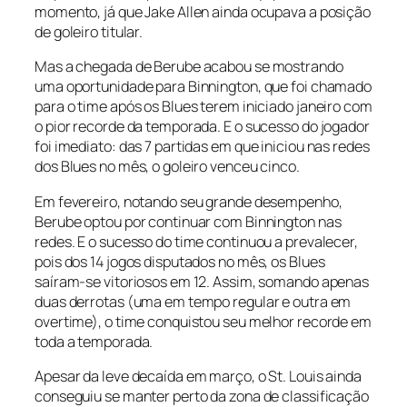
momento, já que Jake Allen ainda ocupava a posição
de goleiro titular.
Mas a chegada de Berube acabou se mostrando
uma oportunidade para Binnington, que foi chamado
para o time após os Blues terem iniciado janeiro com
o pior recorde da temporada. E o sucesso do jogador
foi imediato: das 7 partidas em que iniciou nas redes
dos Blues no mês, o goleiro venceu cinco.
Em fevereiro, notando seu grande desempenho,
Berube optou por continuar com Binnington nas
redes. E o sucesso do time continuou a prevalecer,
pois dos 14 jogos disputados no mês, os Blues
saíram-se vitoriosos em 12. Assim, somando apenas
duas derrotas (uma em tempo regular e outra em
overtime), o time conquistou seu melhor recorde em
toda a temporada.
Apesar da leve decaída em março, o St. Louis ainda
conseguiu se manter perto da zona de classificação