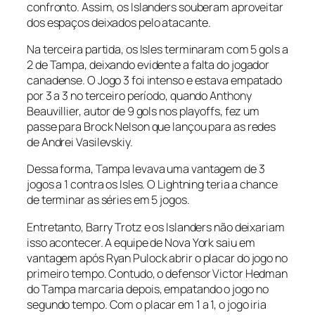
confronto. Assim, os Islanders souberam aproveitar
dos espaços deixados pelo atacante.
Na terceira partida, os Isles terminaram com 5 gols a
2 de Tampa, deixando evidente a falta do jogador
canadense. O Jogo 3 foi intenso e estava empatado
por 3 a 3 no terceiro período, quando Anthony
Beauvillier, autor de 9 gols nos playoffs, fez um
passe para Brock Nelson que lançou para as redes
de Andrei Vasilevskiy.
Dessa forma, Tampa levava uma vantagem de 3
jogos a 1 contra os Isles. O Lightning teria a chance
de terminar as séries em 5 jogos.
Entretanto, Barry Trotz e os Islanders não deixariam
isso acontecer. A equipe de Nova York saiu em
vantagem após Ryan Pulock abrir o placar do jogo no
primeiro tempo. Contudo, o defensor Victor Hedman
do Tampa marcaria depois, empatando o jogo no
segundo tempo. Com o placar em 1 a 1, o jogo iria