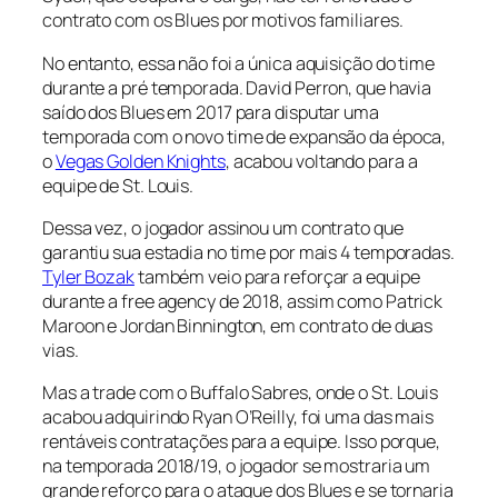
contrato com os Blues por motivos familiares.
No entanto, essa não foi a única aquisição do time
durante a pré temporada. David Perron, que havia
saído dos Blues em 2017 para disputar uma
temporada com o novo time de expansão da época,
o
Vegas Golden Knights
, acabou voltando para a
equipe de St. Louis.
Dessa vez, o jogador assinou um contrato que
garantiu sua estadia no time por mais 4 temporadas.
Tyler Bozak
também veio para reforçar a equipe
durante a
free agency
de 2018, assim como Patrick
Maroon e Jordan Binnington, em contrato de duas
vias.
Mas a
trade
com o Buffalo Sabres, onde o St. Louis
acabou adquirindo Ryan O’Reilly, foi uma das mais
rentáveis contratações para a equipe. Isso porque,
na temporada 2018/19, o jogador se mostraria um
grande reforço para o ataque dos Blues e se tornaria