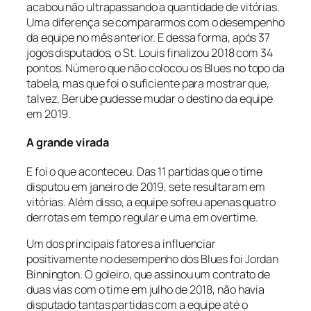
acabou não ultrapassando a quantidade de vitórias.
Uma diferença se compararmos com o desempenho
da equipe no mês anterior. E dessa forma, após 37
jogos disputados, o St. Louis finalizou 2018 com 34
pontos. Número que não colocou os Blues no topo da
tabela, mas que foi o suficiente para mostrar que,
talvez, Berube pudesse mudar o destino da equipe
em 2019.
A grande virada
E foi o que aconteceu. Das 11 partidas que o time
disputou em janeiro de 2019, sete resultaram em
vitórias. Além disso, a equipe sofreu apenas quatro
derrotas em tempo regular e uma em overtime.
Um dos principais fatores a influenciar
positivamente no desempenho dos Blues foi Jordan
Binnington. O goleiro, que assinou um contrato de
duas vias com o time em julho de 2018, não havia
disputado tantas partidas com a equipe até o