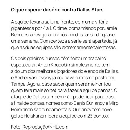
O que esperar da série contra Dallas Stars
A equipe texana saiu na frente, com uma vitória
gigantesca por 4 a 1. O time, comandando por Jamie
Benn, está revigorado após um descanso de quase
uma semana. Com certeza a série será apertada, já
que as duas equipes são extremamente talentosas.
Os dois goleiros, russos, têm feito um trabalho
espetacular. Anton Khudobin simplesmente tem
sido um dos melhores jogadores do elenco de Dallas,
e Andrei Vasilevskiy já ocupava o mesmo posto em
Tampa. Agora, cabe saber quem será melhor (ou
quem terá mais sorte) para fazer a equipe ganhar. O
ataque de Dallas também não pode ficar para trás,
afinal de contas, nomes como Denis Gurianov e Miro
Heiskanen são fundamentais. Gurianov tem nove
gols e Heiskanen lidera a equipe com 23 pontos.
Foto: Reprodução/NHL.com