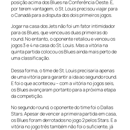
posição acima dos Blues na Conferência Oeste. E,
por terem vantagem, o St. Louis precisou viajar para
o Canadá para a disputa dos dois primeiros jogos.
Jogar na casa dos Jets não foi um fator intimidador
para os Blues, que venceu as duas primeiras do
round
. No entanto, o oponente retaliou e venceu os
jogos 3 e 4 na casa do St. Louis. Mas a vitória na
quinta partida colocou os Blues ainda mais perto de
uma classificação.
Dessa forma, o time de St. Louis precisaria apenas
de uma vitória para garantir a ida ao segundo
round
.
E foi o que aconteceu – com a vitória no jogos seis,
os Blues avançaram portanto para a próxima etapa
da competição.
No segundo
round
, o oponente do time foi o Dallas
Stars. Apesar de vencer a primeira partida em casa,
os Blues foram derrotados no jogo 2 pelos Stars. E a
vitória no jogo três também não foi o suficiente, já