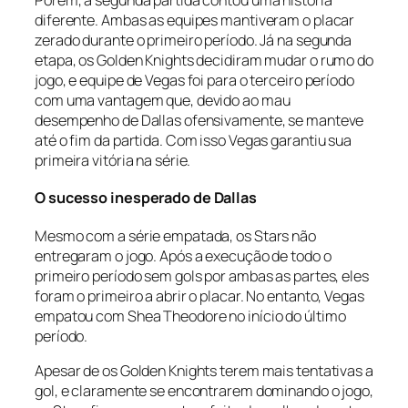
diferente. Ambas as equipes mantiveram o placar
zerado durante o primeiro período. Já na segunda
etapa, os Golden Knights decidiram mudar o rumo do
jogo, e equipe de Vegas foi para o terceiro período
com uma vantagem que, devido ao mau
desempenho de Dallas ofensivamente, se manteve
até o fim da partida. Com isso Vegas garantiu sua
primeira vitória na série.
O sucesso inesperado de Dallas
Mesmo com a série empatada, os Stars não
entregaram o jogo. Após a execução de todo o
primeiro período sem gols por ambas as partes, eles
foram o primeiro a abrir o placar. No entanto, Vegas
empatou com Shea Theodore no início do último
período.
Apesar de os Golden Knights terem mais tentativas a
gol, e claramente se encontrarem dominando o jogo,