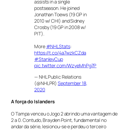
assists in a single
postseason. He joined
Jonathan Toews (19 GP in
2010 w/ CHI) and Sidney
Crosby (19 GP in 2008 w/
PIT).
More
#NHLStats
:
https://t.co/4a7wzkCZda
#StanleyCup
pic.twitter.com/WzyeMhPg7P
— NHL Public Relations
(@NHLPR)
September 18,
2020
A força do Islanders
O Tampa venceu o Jogo 2 abrindo uma vantagem de
2 a 0. Contudo, Brayden Point, fundamental no
andar da série, lesionou-se e perdeu o terceiro