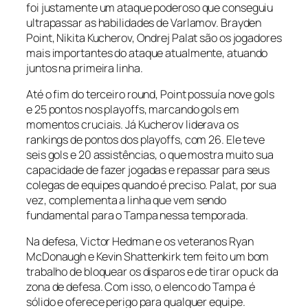
foi justamente um ataque poderoso que conseguiu
ultrapassar as habilidades de Varlamov. Brayden
Point, Nikita Kucherov, Ondrej Palat são os jogadores
mais importantes do ataque atualmente, atuando
juntos na primeira linha.
Até o fim do terceiro round, Point possuía nove gols
e 25 pontos nos playoffs, marcando gols em
momentos cruciais. Já Kucherov liderava os
rankings de pontos dos playoffs, com 26. Ele teve
seis gols e 20 assistências, o que mostra muito sua
capacidade de fazer jogadas e repassar para seus
colegas de equipes quando é preciso. Palat, por sua
vez, complementa a linha que vem sendo
fundamental para o Tampa nessa temporada.
Na defesa, Victor Hedman e os veteranos Ryan
McDonaugh e Kevin Shattenkirk tem feito um bom
trabalho de bloquear os disparos e de tirar o puck da
zona de defesa. Com isso, o elenco do Tampa é
sólido e oferece perigo para qualquer equipe.