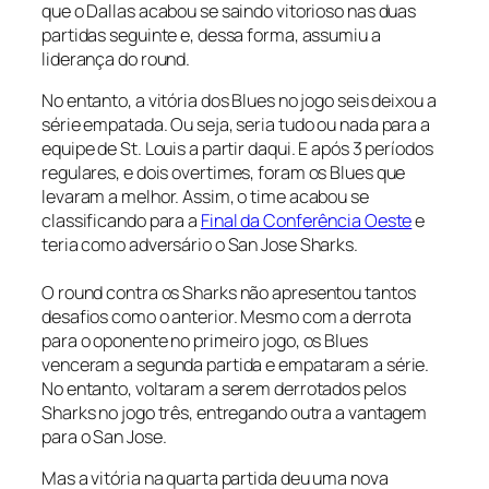
que o Dallas acabou se saindo vitorioso nas duas
partidas seguinte e, dessa forma, assumiu a
liderança do round.
No entanto, a vitória dos Blues no jogo seis deixou a
série empatada. Ou seja, seria tudo ou nada para a
equipe de St. Louis a partir daqui. E após 3 períodos
regulares, e dois
overtimes
, foram os Blues que
levaram a melhor. Assim, o time acabou se
classificando para a
Final da Conferência Oeste
e
teria como adversário o San Jose Sharks.
O
round
contra os Sharks não apresentou tantos
desafios como o anterior. Mesmo com a derrota
para o oponente no primeiro jogo, os Blues
venceram a segunda partida e empataram a série.
No entanto, voltaram a serem derrotados pelos
Sharks no jogo três, entregando outra a vantagem
para o San Jose.
Mas a vitória na quarta partida deu uma nova