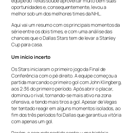
equipe do Texas soube aproveitar muito bem suas
oportunidades e, consequentemente, levou a
melhor sob um dos melhores times da NHL.
Aqui vai um resumo com os principais momentos da
série entre os dois times, e com uma análise das
chances que o Dallas Stars tem de levar a Stanley
Cup para casa.
Um início incerto
Os Stars iniciaram o primeiro jogo da Final de
Conferência com o pé direito. A equipe começou a
partida marcando o primeiro gol com John Klingberg,
aos 2:36 do primeiro período. Após abrir o placar,
dominou o rival, tornando-se mais ativo na zona
ofensiva, e tendo mais tiros a gol. Apesar de Vegas
ter tentado reagir em alguns momentos isolados, ao
fim dos três períodos foi Dallas que garantiu a vitória
com apenas um gol.
Porém, a segunda partida contou uma história