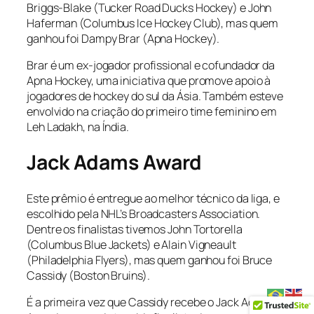
Briggs-Blake (Tucker Road Ducks Hockey) e John
Haferman (Columbus Ice Hockey Club), mas quem
ganhou foi Dampy Brar (Apna Hockey).
Brar é um ex-jogador profissional e cofundador da
Apna Hockey, uma iniciativa que promove apoio à
jogadores de hockey do sul da Ásia. Também esteve
envolvido na criação do primeiro time feminino em
Leh Ladakh, na Índia.
Jack Adams Award
Este prêmio é entregue ao melhor técnico da liga, e
escolhido pela NHL’s Broadcasters Association.
Dentre os finalistas tivemos John Tortorella
(Columbus Blue Jackets) e Alain Vigneault
(Philadelphia Flyers), mas quem ganhou foi Bruce
Cassidy (Boston Bruins).
É a primeira vez que Cassidy recebe o Jack Adams