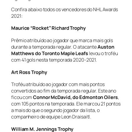
Confira abaixo todos os vencedores do NHL Awards
2021:
Maurice “Rocket” Richard Trophy
Prêmio atribuído ao jogador que marca mais gols
durante a temporada regular. O atacante
Auston
Matthews do Toronto Maple Leafs
levou o troféu
com 41 gols nesta temporada 2020-2021.
Art Ross Trophy
Troféu atribuído ao jogador com mais pontos
convertidos ao fim da temporada regular. Este ano
ficou com
Connor McDavid, do Edmonton Oilers
,
com 105 pontos na temporada. Ele marcou 21 pontos
a mais do que o segundo jogador da lista, o
companheiro de equipe Leon Draisaitl.
William M. Jennings Trophy