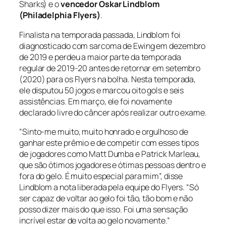
Sharks) e o
vencedor Oskar Lindblom
(Philadelphia Flyers)
.
Finalista na temporada passada, Lindblom foi
diagnosticado com sarcoma de Ewing em dezembro
de 2019 e perdeu a maior parte da temporada
regular de 2019-20 antes de retornar em setembro
(2020) para os Flyers na bolha. Nesta temporada,
ele disputou 50 jogos e marcou oito gols e seis
assistências. Em março, ele foi novamente
declarado livre do câncer após realizar outro exame.
“Sinto-me muito, muito honrado e orgulhoso de
ganhar este prêmio e de competir com esses tipos
de jogadores como Matt Dumba e Patrick Marleau,
que são ótimos jogadores e ótimas pessoas dentro e
fora do gelo. É muito especial para mim”, disse
Lindblom a nota liberada pela equipe do Flyers. “Só
ser capaz de voltar ao gelo foi tão, tão bom e não
posso dizer mais do que isso. Foi uma sensação
incrível estar de volta ao gelo novamente.”