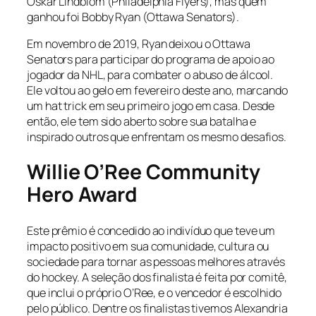
Oskar Lindblom (Philadelphia Flyers), mas quem
ganhou foi Bobby Ryan (Ottawa Senators).
Em novembro de 2019, Ryan deixou o Ottawa
Senators para participar do programa de apoio ao
jogador da NHL, para combater o abuso de álcool.
Ele voltou ao gelo em fevereiro deste ano, marcando
um
hat trick
em seu primeiro jogo em casa. Desde
então, ele tem sido aberto sobre sua batalha e
inspirado outros que enfrentam os mesmo desafios.
Willie O’Ree Community
Hero Award
Este prêmio é concedido ao indivíduo que teve um
impacto positivo em sua comunidade, cultura ou
sociedade para tornar as pessoas melhores através
do hockey. A seleção dos finalista é feita por comitê,
que inclui o próprio O’Ree, e o vencedor é escolhido
pelo público. Dentre os finalistas tivemos Alexandria