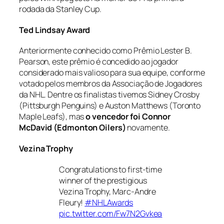
rodada da Stanley Cup.
Ted Lindsay Award
Anteriormente conhecido como Prêmio Lester B.
Pearson, este prêmio é concedido ao jogador
considerado mais valioso para sua equipe, conforme
votado pelos membros da Associação de Jogadores
da NHL. Dentre os finalistas tivemos Sidney Crosby
(Pittsburgh Penguins) e Auston Matthews (Toronto
Maple Leafs), mas
o vencedor foi Connor
McDavid (Edmonton Oilers)
novamente.
Vezina Trophy
Congratulations to first-time
winner of the prestigious
Vezina Trophy, Marc-Andre
Fleury!
#NHLAwards
pic.twitter.com/Fw7N2Gvkea