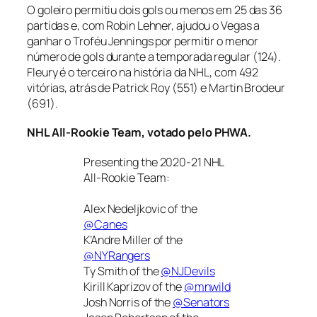
O goleiro permitiu dois gols ou menos em 25 das 36
partidas e, com Robin Lehner, ajudou o Vegas a
ganhar o Troféu Jennings por permitir o menor
número de gols durante a temporada regular (124).
Fleury é o terceiro na história da NHL, com 492
vitórias, atrás de Patrick Roy (551) e Martin Brodeur
(691).
NHL All-Rookie Team, votado pelo PHWA.
Presenting the 2020-21 NHL
All-Rookie Team:
Alex Nedeljkovic of the
@Canes
K’Andre Miller of the
@NYRangers
Ty Smith of the
@NJDevils
Kirill Kaprizov of the
@mnwild
Josh Norris of the
@Senators