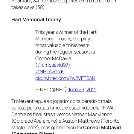
Hedman (24), fez 102 bloqueios e foi o terceiro em
takeaways
(38).
Hart Memorial Trophy
This year's winner of the Hart
Memorial Trophy, the player
most valuable to his team
during the regular season, is
Connor McDavid
(
@cmcdavid97
)!
#NHLAwards
pic.twitter.com/Yw2VFT2Akl
— NHL (@NHL)
June 29, 2021
Troféu entregue ao jogador considerado o mais
valioso para o seu time, e é escolhido pela PHWA.
Dentre os finalistas tivemos Nathan MacKinnon
(Colorado Avalanche) e Auston Matthews (Toronto
Maple Leafs), mas quem levou foi
Connor McDavid
(Edmonton Oilers)
.