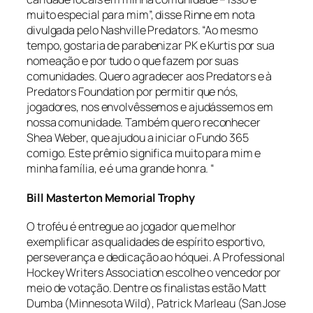
muito especial para mim”, disse Rinne em nota
divulgada pelo Nashville Predators. “Ao mesmo
tempo, gostaria de parabenizar PK e Kurtis por sua
nomeação e por tudo o que fazem por suas
comunidades. Quero agradecer aos Predators e à
Predators Foundation
por permitir que nós,
jogadores, nos envolvêssemos e ajudássemos em
nossa comunidade. Também quero reconhecer
Shea Weber, que ajudou a iniciar o Fundo 365
comigo. Este prêmio significa muito para mim e
minha família, e é uma grande honra. “
Bill Masterton Memorial Trophy
O troféu é entregue ao jogador que melhor
exemplificar as qualidades de espírito esportivo,
perseverança e dedicação ao hóquei. A Professional
Hockey Writers Association escolhe o vencedor por
meio de votação. Dentre os finalistas estão Matt
Dumba (Minnesota Wild), Patrick Marleau (San Jose