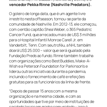
vencedor Pekka Rinne (Nashville Predators).
O goleiro de longa data, que é um agente livre
irrestrito nesta
offseason
, tornou-se parte da
comunidade de Nashville. Em 2012-13, ele começou,
com o então capitão Shea Weber, o 365
Pediatric
Cancer Fund
, que arrecadou mais de US$ 3 milhões
para o Hospital Infantil Monroe Carell Jr. em
Vanderbilt, Tenn. Com seu troféu, a NHL também
doará US$ 25.000 – valor que será igualado pela
Fundação Preds ao fundo. Rinne também trabalha
com organizações como
Best Buddies
,
Make-A-
Wish
e a
Peterson Foundation for Parkinson’s
e
liderou outras iniciativas durante a pandemia,
incluindo o fornecimento de café e refeições
gratuitas para os funcionários da linha de frente.
“Depois de passar 15 anos com a mesma
organização e na mesma cidade, e com as
oportunidades que tive por meio de instituições de
caridade locais em minha comunidade – isso é