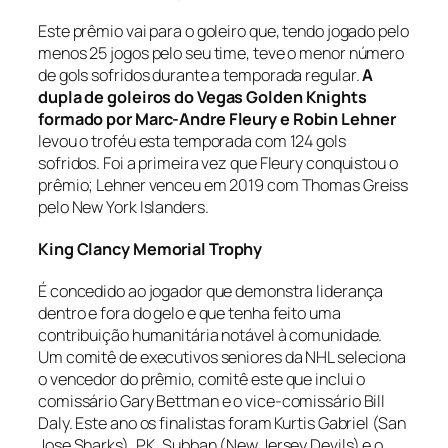
Este prêmio vai para o goleiro que, tendo jogado pelo
menos 25 jogos pelo seu time, teve o menor número
de gols sofridos durante a temporada regular.
A
dupla de goleiros do Vegas Golden Knights
formado por Marc-Andre Fleury e Robin Lehner
levou o troféu esta temporada com 124 gols
sofridos. Foi a primeira vez que Fleury conquistou o
prêmio; Lehner venceu em 2019 com Thomas Greiss
pelo New York Islanders.
King Clancy Memorial Trophy
É concedido ao jogador que demonstra liderança
dentro e fora do gelo e que tenha feito uma
contribuição humanitária notável à comunidade.
Um comitê de executivos seniores da NHL seleciona
o vencedor do prêmio, comitê este que inclui o
comissário Gary Bettman e o vice-comissário Bill
Daly. Este ano os finalistas foram Kurtis Gabriel (San
Jose Sharks), P.K. Subban (New Jersey Devils) e o