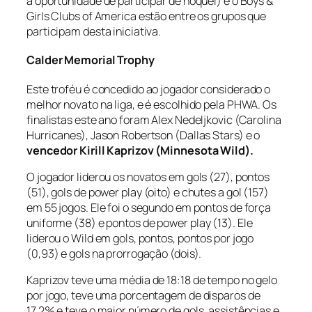
a oportunidade de participar de hóquei) e o Boys &
Girls Clubs of America estão entre os grupos que
participam desta iniciativa.
Calder Memorial Trophy
Este troféu é concedido ao jogador considerado o
melhor novato na liga, e é escolhido pela PHWA. Os
finalistas este ano foram Alex Nedeljkovic (Carolina
Hurricanes), Jason Robertson (Dallas Stars) e o
vencedor Kirill Kaprizov (Minnesota Wild).
O jogador liderou os novatos em gols (27), pontos
(51), gols de
power play
(oito) e chutes a gol (157)
em 55 jogos. Ele foi o segundo em pontos de força
uniforme (38) e pontos de
power play
(13). Ele
liderou o Wild em gols, pontos, pontos por jogo
(0,93) e gols na prorrogação (dois).
Kaprizov teve uma média de 18:18 de tempo no gelo
por jogo, teve uma porcentagem de disparos de
17,2% e teve o maior número de gols, assistências e