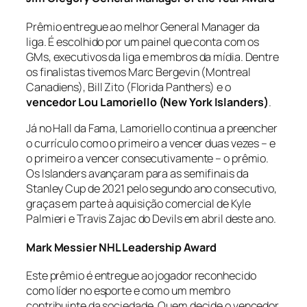
Prêmio entregue ao melhor General Manager da
liga. É escolhido por um painel que conta com os
GMs, executivos da liga e membros da mídia. Dentre
os finalistas tivemos Marc Bergevin (Montreal
Canadiens), Bill Zito (Florida Panthers) e o
vencedor Lou Lamoriello (New York Islanders)
.
Já no Hall da Fama, Lamoriello continua a preencher
o currículo como o primeiro a vencer duas vezes – e
o primeiro a vencer consecutivamente – o prêmio.
Os Islanders avançaram para as semifinais da
Stanley Cup de 2021 pelo segundo ano consecutivo,
graças em parte à aquisição comercial de Kyle
Palmieri e Travis Zajac do Devils em abril deste ano.
Mark Messier NHL Leadership Award
Este prêmio é entregue ao jogador reconhecido
como líder no esporte e como um membro
contribuinte da sociedade. Quem decide o vencedor