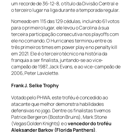
um recorde de 36-12-8, o título da Divisão Central e
o terceiro lugar na liga durante a temporada regular.
Nomeado em 115 das 129 cédulas, incluindo 61 votos
para o primeiro lugar, ele levou o Carolina à sua
terceira participação consecutiva nos playoffs com
ele no comando. O Hurricanes terminou entre os
três primeiros times em
power play
e no
penalty kill
em 2021. Ele é o terceiro técnico na história da
franquia a ser finalista, juntando-se ao vice-
campeão de 1987, Jack Evans, e ao vice-campeão de
2006, Peter Laviolette.
Frank J. Selke Trophy
Votado pelo PHWA, este troféu é concedido ao
atacante que melhor demonstra habilidades
defensivas no jogo. Dentre os finalistas tivemos
Patrice Bergeron (Boston Bruins), Mark Stone
(Vegas Golden Knights) e o
vencedor do troféu
Aleksander Barkov (Florida Panthers)
.