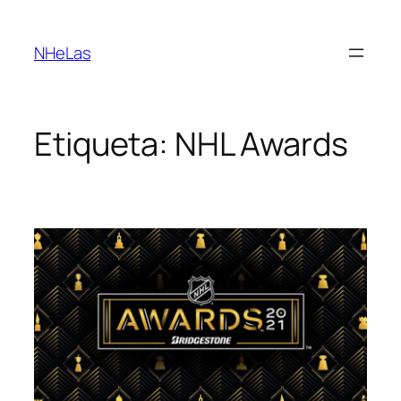
Saltar
para
NHeLas
o
conteúdo
Etiqueta:
NHL Awards