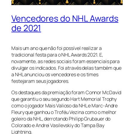
Vencedores do NHL Awards
de 2021
Mais um ano que não foi possível realizar a
tradicional festa para o NHL Awards 2021. E,
novamente, as redes sociais foram essenciais para
divulgar os indicados. Foi através delas também que
a NHL anunciou os vencedores e os times
festejaram seus jogadores.
Os destaques da premiação foram Connor McDavid
que garantiu o seu segundo Hart Memorial Trophy
como o jogador Mais Valioso da NHL e Marc-Andre
Fleury que ganhou o Troféu Vezina como o melhor
goleiro da NHL, derrotando Philipp Grubauer do
Colorado e Andrei Vasilevskiy do Tampa Bay
Lightning.