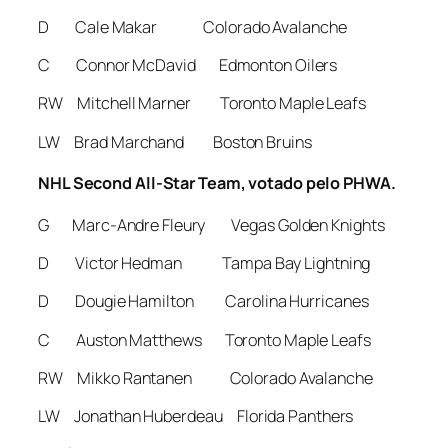
D Cale Makar Colorado Avalanche
C Connor McDavid Edmonton Oilers
RW Mitchell Marner Toronto Maple Leafs
LW Brad Marchand Boston Bruins
NHL Second All-Star Team, votado pelo PHWA.
G Marc-Andre Fleury Vegas Golden Knights
D Victor Hedman Tampa Bay Lightning
D Dougie Hamilton Carolina Hurricanes
C Auston Matthews Toronto Maple Leafs
RW Mikko Rantanen Colorado Avalanche
LW Jonathan Huberdeau Florida Panthers