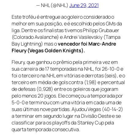
— NHL (@NHL)
June 29, 2021
Este troféu é entregue ao goleiro considerado o
melhor em sua posição, e é escolhido pelos GMs da
liga. Dentre os finalistas tivemos Philipp Grubauer
(Colorado Avalanche) e Andrei Vasilevskiy (Tampa
Bay Lightning) mas o
vencedor foi Marc-Andre
Fleury (Vegas Golden Knights).
Fleury, que ganhou o prêmio pela primeira vez em
sua carreira de 17 temporadas na NHL, foi 26-10-0 e
foi o terceiro na NHL em vitórias e derrotas (seis), e o
terceiro em média de gols contra (1,98) e percentual
de defesas (0,928) entre os goleiros que jogaram
pelo menos 20 jogos. Ele começou a temporada por
5-0-0 e terminou com uma vitória em cada uma de
suas últimas nove partidas. Ajudou Vegas (40-14-2)
a terminar em segundo lugar na Divisão Oeste e se
classificar para os
playoffs
da Stanley Cup pela
quarta temporada consecutiva.