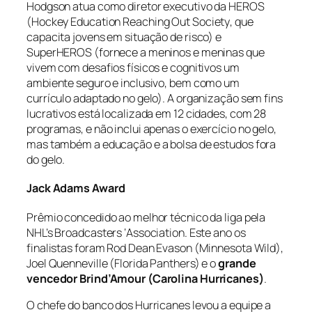
Hodgson atua como diretor executivo da HEROS
(
Hockey Education Reaching Out Society
, que
capacita jovens em situação de risco) e
SuperHEROS (fornece a meninos e meninas que
vivem com desafios físicos e cognitivos um
ambiente seguro e inclusivo, bem como um
currículo adaptado no gelo). A organização sem fins
lucrativos está localizada em 12 cidades, com 28
programas, e não inclui apenas o exercício no gelo,
mas também a educação e a bolsa de estudos fora
do gelo.
Jack Adams Award
Prêmio concedido ao melhor técnico da liga pela
NHL’s Broadcasters ‘Association. Este ano os
finalistas foram Rod Dean Evason (Minnesota Wild),
Joel Quenneville (Florida Panthers) e o
grande
vencedor Brind’Amour (Carolina Hurricanes)
.
O chefe do banco dos Hurricanes levou a equipe a