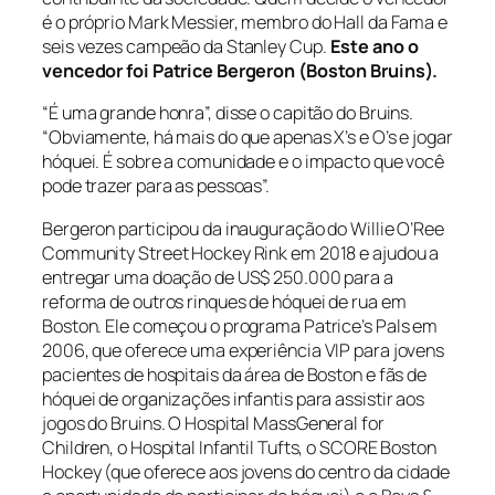
é o próprio Mark Messier, membro do Hall da Fama e
seis vezes campeão da Stanley Cup.
Este ano o
vencedor foi Patrice Bergeron (Boston Bruins).
“É uma grande honra”, disse o capitão do Bruins.
“Obviamente, há mais do que apenas X’s e O’s e jogar
hóquei. É sobre a comunidade e o impacto que você
pode trazer para as pessoas”.
Bergeron participou da inauguração do Willie O’Ree
Community Street Hockey Rink em 2018 e ajudou a
entregar uma doação de US$ 250.000 para a
reforma de outros rinques de hóquei de rua em
Boston. Ele começou o programa Patrice’s Pals em
2006, que oferece uma experiência VIP para jovens
pacientes de hospitais da área de Boston e fãs de
hóquei de organizações infantis para assistir aos
jogos do Bruins. O Hospital MassGeneral for
Children, o Hospital Infantil Tufts, o SCORE Boston
Hockey (que oferece aos jovens do centro da cidade