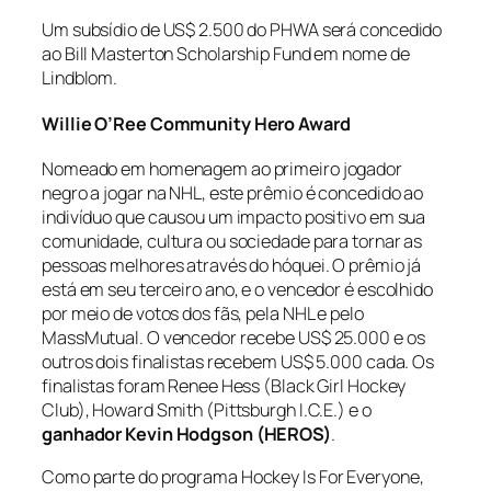
Um subsídio de US$ 2.500 do PHWA será concedido
ao Bill Masterton Scholarship Fund em nome de
Lindblom.
Willie O’Ree Community Hero Award
Nomeado em homenagem ao primeiro jogador
negro a jogar na NHL, este prêmio é concedido ao
indivíduo que causou um impacto positivo em sua
comunidade, cultura ou sociedade para tornar as
pessoas melhores através do hóquei. O prêmio já
está em seu terceiro ano, e o vencedor é escolhido
por meio de votos dos fãs, pela NHL e pelo
MassMutual. O vencedor recebe US$ 25.000 e os
outros dois finalistas recebem US$ 5.000 cada. Os
finalistas foram Renee Hess (Black Girl Hockey
Club), Howard Smith (Pittsburgh I.C.E.) e o
ganhador Kevin Hodgson (HEROS)
.
Como parte do programa
Hockey Is For Everyone
,