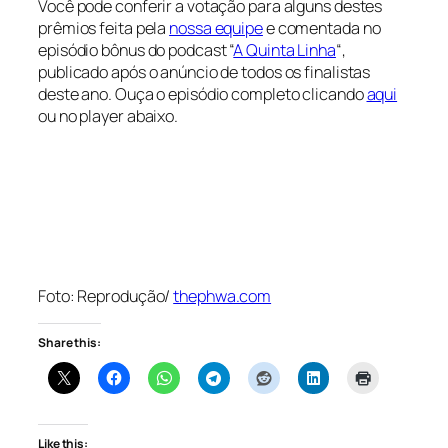
Você pode conferir a votação para alguns destes
prêmios feita pela
nossa equipe
e comentada no
episódio bônus do podcast “
A Quinta Linha
“,
publicado após o anúncio de todos os finalistas
deste ano. Ouça o episódio completo clicando
aqui
ou no player abaixo.
Foto: Reprodução/
thephwa.com
Share this:
Like this: