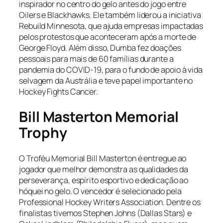
inspirador no centro do gelo antes do jogo entre
Oilers e Blackhawks. Ele também liderou a iniciativa
Rebuild Minnesota, que ajuda empresas impactadas
pelos protestos que aconteceram após a morte de
George Floyd. Além disso, Dumba fez doações
pessoais para mais de 60 famílias durante a
pandemia do COVID-19, para o fundo de apoio à vida
selvagem da Austrália e teve papel importante no
Hockey Fights Cancer.
Bill Masterton Memorial
Trophy
O Troféu Memorial Bill Masterton é entregue ao
jogador que melhor demonstra as qualidades da
perseverança, espírito esportivo e dedicação ao
hóquei no gelo. O vencedor é selecionado pela
Professional Hockey Writers Association. Dentre os
finalistas tivemos Stephen Johns (Dallas Stars) e