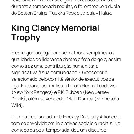
durante a temporada regular, e foi entregue à dupla
do Boston Bruins: Tuukka Rask e Jaroslav Halak.
King Clancy Memorial
Trophy
É entregue ao jogador que melhor exemplifica as
qualidades de liderança dentro e fora do gelo, assim
como traz uma contribuição humanitária
significativa à sua comunidade. O vencedor é
selecionado pelo comitê sênior de executivos da
liga. Este ano, os finalistas foram Henrik Lundqvist
(New York Rangers) e P.K. Subban (New Jersey
Devils), além do vencedor Matt Dumba (Minnesota
Wild).
Dumba é cofundador da Hockey Diversity Alliance e
tem se envolvido em iniciativas sociais e raciais. No
começo da pós-temporada, deu um discurso