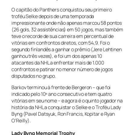
O capitão do Panthers conquistou seu primeiro
troféu Selke depois de uma temporada
impressionante onde não apenas marcou 58 pontos
(26 gols, 32 assistências) em 50 jogos, mas também
teve o recorde de sua carreira em percentual de
vitórias em confrontos diretos, com 54,9. Foi o
segundo finlandês a ganhar o prêmio (Jere Lehtinen
ganhou três vezes), e foi um dos apenas 10
atacantes da NHL a enfrentar mais de 1.000
confrontos e patinar no menor número de jogos
disputados no grupo.
Barkov terminou à frente de Bergeron – que foi
indicado pelo 10º ano consecutivo e tem quatro
vitórias em seu nome – e agora é o quinto jogador na
história da NHL a conquistar o Selke e o Troféu Lady
Byng (Pavel Datsyuk, Ron Francis, Kopitar e Ryan
O’Reilly).
Lady Byng Memorial Trophy