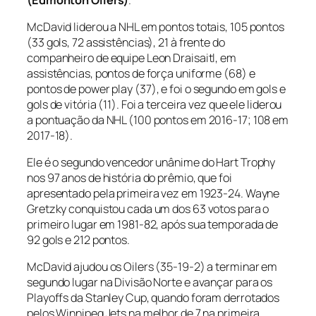
McDavid liderou a NHL em pontos totais, 105 pontos
(33 gols, 72 assistências), 21 à frente do
companheiro de equipe Leon Draisaitl, em
assistências, pontos de força uniforme (68) e
pontos de
power play
(37), e foi o segundo em gols e
gols de vitória (11). Foi a terceira vez que ele liderou
a pontuação da NHL (100 pontos em 2016-17; 108 em
2017-18).
Ele é o segundo vencedor unânime do Hart Trophy
nos 97 anos de história do prêmio, que foi
apresentado pela primeira vez em 1923-24. Wayne
Gretzky conquistou cada um dos 63 votos para o
primeiro lugar em 1981-82, após sua temporada de
92 gols e 212 pontos.
McDavid ajudou os Oilers (35-19-2) a terminar em
segundo lugar na Divisão Norte e avançar para os
Playoffs da Stanley Cup, quando foram derrotados
pelos Winnipeg Jets na melhor de 7 na primeira