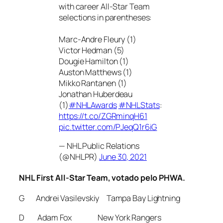
with career All-Star Team
selections in parentheses:
Marc-Andre Fleury (1)
Victor Hedman (5)
Dougie Hamilton (1)
Auston Matthews (1)
Mikko Rantanen (1)
Jonathan Huberdeau
(1)
#NHLAwards
#NHLStats
:
https://t.co/ZGRminqH61
pic.twitter.com/PJeqQ1r6iG
— NHL Public Relations
(@NHLPR)
June 30, 2021
NHL First All-Star Team, votado pelo PHWA.
G Andrei Vasilevskiy Tampa Bay Lightning
D Adam Fox New York Rangers