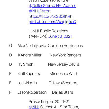
Jason Robertson of the
@DallasStars
#NHLAwards
#NHLStats
:
https://t.co/5Nc2BQfKHh
pic.twitter.com/V4agjgIkaO
— NHL Public Relations
(@NHLPR)
June 30, 2021
G Alex Nedeljkovic Carolina Hurricanes
D K’Andre Miller New York Rangers
D Ty Smith New Jersey Devils
F Kirill Kaprizov Minnesota Wild
F Josh Norris Ottawa Senators
F Jason Robertson Dallas Stars
Presenting the 2020-21
@NHL
Second All-Star Team,