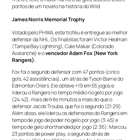
pontos de um novato na história do Wild.
James Norris Memorial Trophy
Votado pelo PHWA, este troféu é entregue ao melhor
defensor da NHL. Os finalistas foram Victor Hedman
(Tampa Bay Lightning), Cale Makar (Colorado
Avalanche) e o
vencedor Adam Fox (New York
Rangers).
Fox foi o segundo defensor com 47 pontos (cinco
gols, 42 assistências), um atrás de Tyson Barrie do
Edmonton Oilers. Ele obteve +19 em 55 jogos e
liderou o Rangers no tempo médio no gelo por jogo
(24:42), mais de três minutos a mais do que o
defensor Jacob Trouba, que foi o segundo (21:29).
Além disso, ele liderou os defensores do Rangers em
tempo de jogo de poder no gelo por jogo (3:45) e
tempo de gelo
shorthanded
por jogo (2:36). Marcou
23 pontos de
power play
, o segundo atrás de