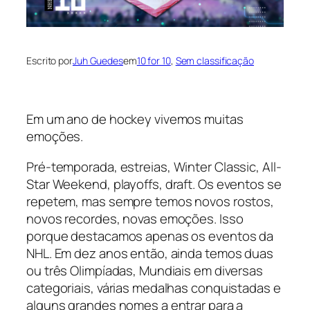
Escrito por
Juh Guedes
em
10 for 10
, 
Sem classificação
Em um ano de hockey vivemos muitas
emoções.
Pré-temporada, estreias,
Winter Classic
,
All-
Star Weekend
,
playoffs
,
draft
. Os eventos se
repetem, mas sempre temos novos rostos,
novos recordes, novas emoções. Isso
porque destacamos apenas os eventos da
NHL. Em dez anos então, ainda temos duas
ou três Olimpíadas, Mundiais em diversas
categoriais, várias medalhas conquistadas e
alguns grandes nomes a entrar para a