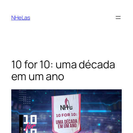
Saltar
para
NHeLas
o
conteúdo
10 for 10: uma década
em um ano