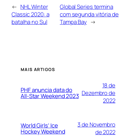
←
NHL Winter
Global Series termina
Classic 2020: a
com segunda vitória de
batalha no Sul
Tampa Bay
→
MAIS ARTIGOS
18 de
PHF anuncia data do
Dezembro de
All-Star Weekend 2023
2022
3 de Novembro
World Girls’ Ice
Hockey Weekend
de 2022