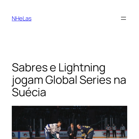
Saltar
para
NHeLas
o
conteúdo
Sabres e Lightning
jogam Global Series na
Suécia