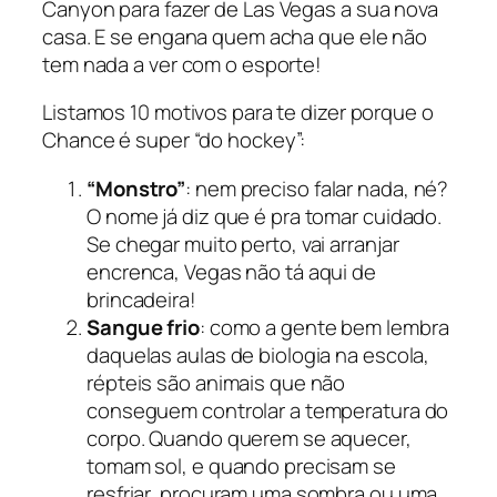
Canyon
para fazer de Las Vegas a sua nova
casa. E se engana quem acha que ele não
tem nada a ver com o esporte!
Listamos 10 motivos para te dizer porque o
Chance é super “do hockey”:
“Monstro”
: nem preciso falar nada, né?
O nome já diz que é pra tomar cuidado.
Se chegar muito perto, vai arranjar
encrenca, Vegas não tá aqui de
brincadeira!
Sangue frio
: como a gente bem lembra
daquelas aulas de biologia na escola,
répteis são animais que não
conseguem controlar a temperatura do
corpo. Quando querem se aquecer,
tomam sol, e quando precisam se
resfriar, procuram uma sombra ou uma