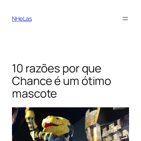
Saltar
para
NHeLas
o
conteúdo
10 razões por que
Chance é um ótimo
mascote