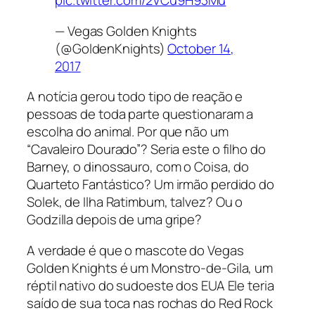
pic.twitter.com/2VCu9H93Mu
— Vegas Golden Knights
(@GoldenKnights)
October 14,
2017
A notícia gerou todo tipo de reação e
pessoas de toda parte questionaram a
escolha do animal. Por que não um
“Cavaleiro Dourado”? Seria este o filho do
Barney, o dinossauro, com o Coisa, do
Quarteto Fantástico? Um irmão perdido do
Solek, de Ilha Ratimbum, talvez? Ou o
Godzilla depois de uma gripe?
A verdade é que o mascote do Vegas
Golden Knights é um Monstro-de-Gila, um
réptil nativo do sudoeste dos EUA Ele teria
saído de sua toca nas rochas do
Red Rock