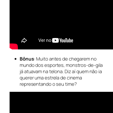
Bônus
: Muito antes de chegarem no
mundo dos esportes, monstros-de-gila
já atuavam na telona. Diz aí quem não ia
querer uma estrela de cinema
representando o seu time?