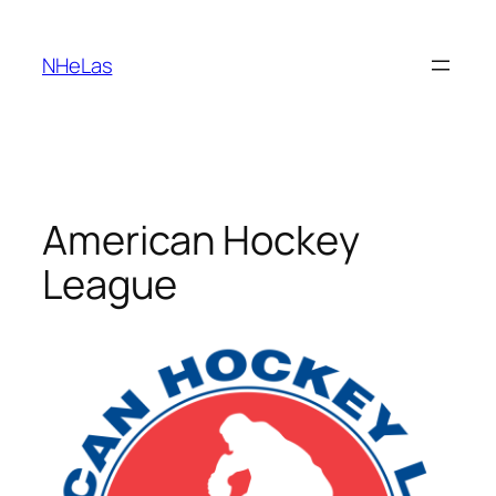
Saltar
para
NHeLas
o
conteúdo
American Hockey
League