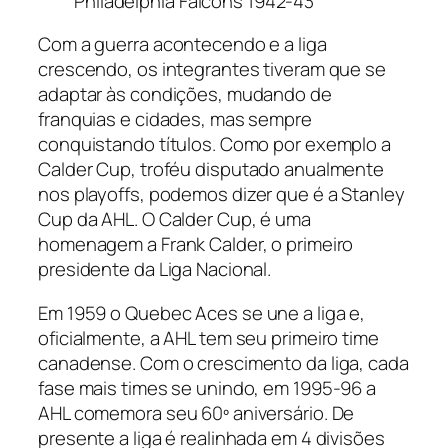
Philadelphia Falcons 1942-43
Com a guerra acontecendo e a liga
crescendo, os integrantes tiveram que se
adaptar às condições, mudando de
franquias e cidades, mas sempre
conquistando títulos. Como por exemplo a
Calder Cup
, troféu disputado anualmente
nos
playoffs,
podemos dizer que é a
Stanley
Cup
da AHL. O
Calder Cup
, é uma
homenagem a Frank Calder, o primeiro
presidente da Liga Nacional.
Em 1959 o
Quebec Aces
se une a liga e,
oficialmente, a AHL tem seu primeiro time
canadense. Com o crescimento da liga, cada
fase mais times se unindo, em 1995-96 a
AHL comemora seu 60º aniversário. De
presente a liga é realinhada em 4 divisões