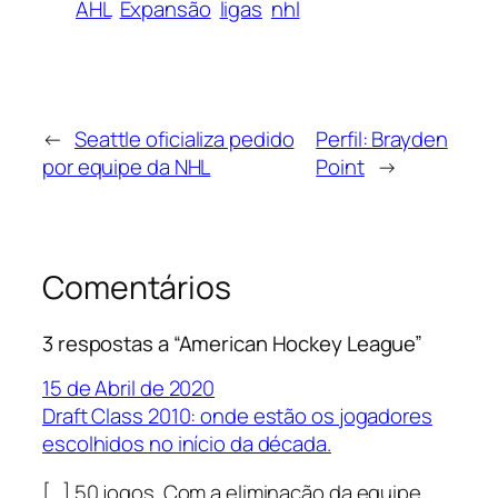
AHL
Expansão
ligas
nhl
←
Seattle oficializa pedido
Perfil: Brayden
por equipe da NHL
Point
→
Comentários
3 respostas a “American Hockey League”
15 de Abril de 2020
Draft Class 2010: onde estão os jogadores
escolhidos no início da década.
[…] 50 jogos. Com a eliminação da equipe