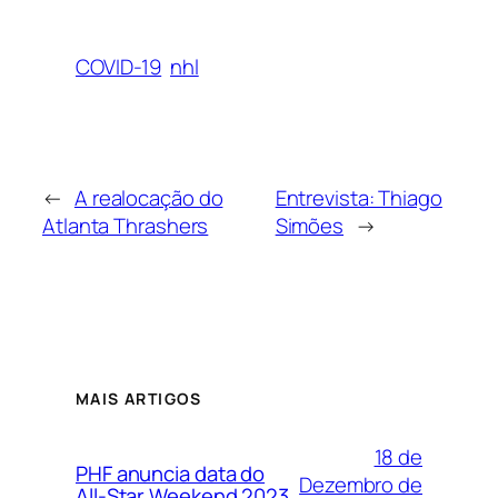
COVID-19
nhl
←
A realocação do
Entrevista: Thiago
Atlanta Thrashers
Simões
→
MAIS ARTIGOS
18 de
PHF anuncia data do
Dezembro de
All-Star Weekend 2023