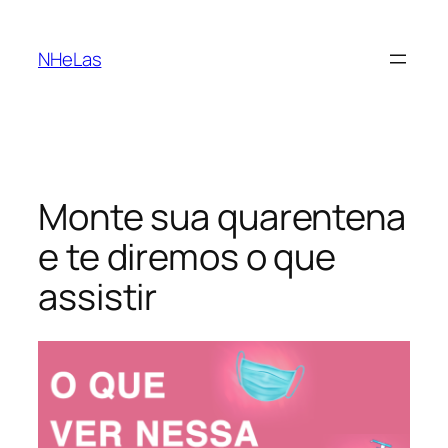
Saltar
para
NHeLas
o
conteúdo
Monte sua quarentena
e te diremos o que
assistir