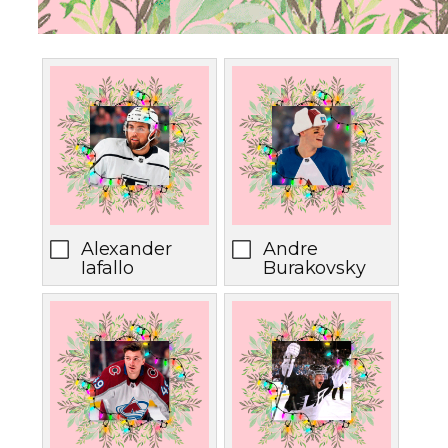
Alexander
Andre
Iafallo
Burakovsky