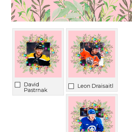
David
Leon Draisaitl
Pastrnak