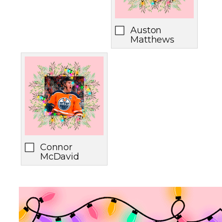
Auston
Matthews
Connor
McDavid