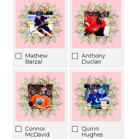
Mathew
Anthony
Barzal
Duclair
Connor
Quinn
McDavid
Hughes