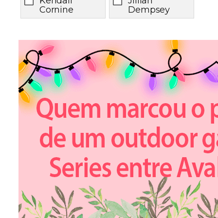
Kendall
Jillian
Cornine
Dempsey