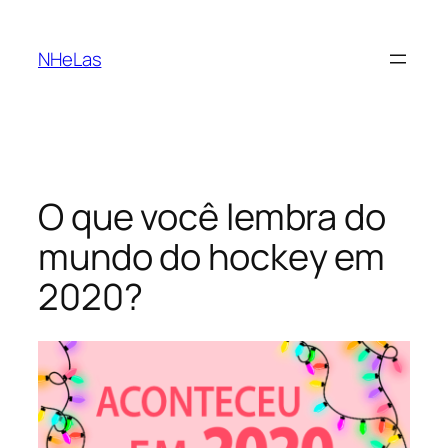
Saltar
para
NHeLas
o
conteúdo
O que você lembra do
mundo do hockey em
2020?