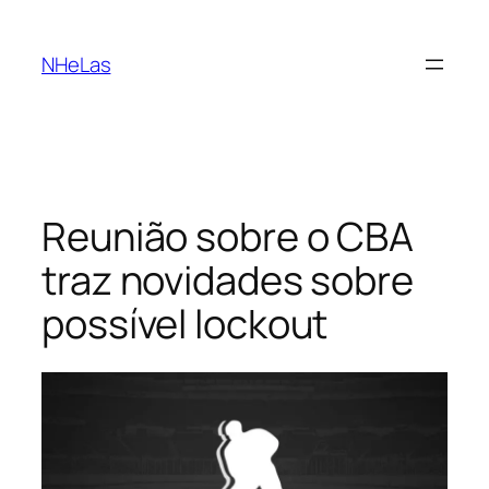
Saltar
para
NHeLas
o
conteúdo
Reunião sobre o CBA
traz novidades sobre
possível lockout