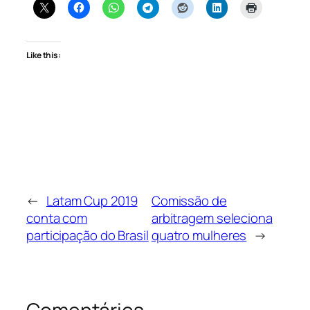
Like this:
←
Latam Cup 2019
Comissão de
conta com
arbitragem seleciona
participação do Brasil
quatro mulheres
→