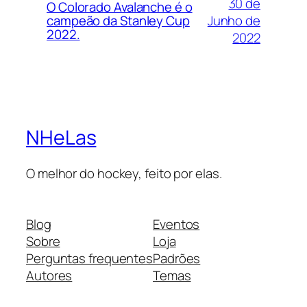
30 de
O Colorado Avalanche é o
Junho de
campeão da Stanley Cup
2022.
2022
NHeLas
O melhor do hockey, feito por elas.
Blog
Eventos
Sobre
Loja
Perguntas frequentes
Padrões
Autores
Temas