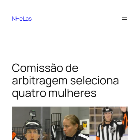
Saltar
para
NHeLas
o
conteúdo
Comissão de
arbitragem seleciona
quatro mulheres