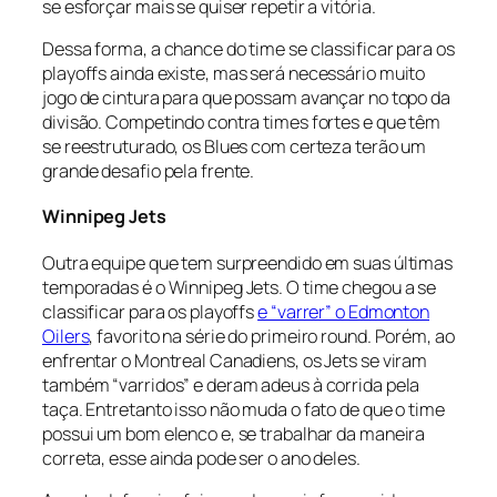
se esforçar mais se quiser repetir a vitória.
Dessa forma, a chance do time se classificar para os
playoffs
ainda existe, mas será necessário muito
jogo de cintura para que possam avançar no topo da
divisão. Competindo contra times fortes e que têm
se reestruturado, os Blues com certeza terão um
grande desafio pela frente.
Winnipeg Jets
Outra equipe que tem surpreendido em suas últimas
temporadas é o Winnipeg Jets. O time chegou a se
classificar para os playoffs
e “varrer” o Edmonton
Oilers
, favorito na série do primeiro round. Porém, ao
enfrentar o Montreal Canadiens, os Jets se viram
também “varridos” e deram adeus à corrida pela
taça. Entretanto isso não muda o fato de que o time
possui um bom elenco e, se trabalhar da maneira
correta, esse ainda pode ser o ano deles.