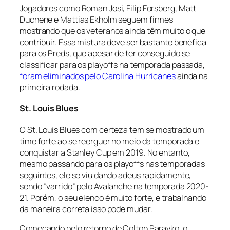
Jogadores como Roman Josi, Filip Forsberg, Matt
Duchene e Mattias Ekholm seguem firmes
mostrando que os veteranos ainda têm muito o que
contribuir. Essa mistura deve ser bastante benéfica
para os Preds, que apesar de ter conseguido se
classificar para os
playoffs
na temporada passada,
foram eliminados pelo Carolina Hurricanes
ainda na
primeira rodada.
St. Louis Blues
O St. Louis Blues com certeza tem se mostrado um
time forte ao se reerguer no meio da temporada e
conquistar a Stanley Cup em 2019. No entanto,
mesmo passando para os
playoffs
nas temporadas
seguintes, ele se viu dando adeus rapidamente,
sendo “varrido” pelo Avalanche na temporada 2020-
21. Porém, o seu elenco é muito forte, e trabalhando
da maneira correta isso pode mudar.
Começando pelo retorno de Colton Parayko, o