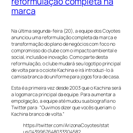
reformulação completa na
marca
Na última segunda-feira (20), a equipe dos Coyotes
anunciou uma reformulação completa da marca e
transformação do plano de negócios com foco no
compromisso do clube com o impacto ambiental e
social, inclusão e inovação. Como parte desta
reformulação, o clube mudará seu logotipo principal
de volta para o coiote Kachina e irá introduzi-lo à
camisa branca do uniforme para jogos fora de casa.
Esta é a primeira vez desde 2003 que o Kachina será
a logomarca principal da equipe. Para aumentar a
empolgação, a equipe até mudou sua biografia no
Twitter para: “Ouvimos dizer que vocês queriam o
Kachina branco de volta.”
https://twitter.com/ArizonaCoyotes/stat
us/1439967648033304582