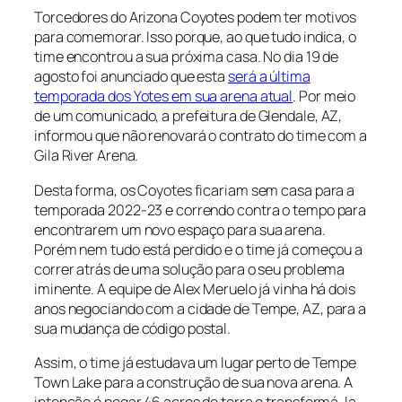
Torcedores do Arizona Coyotes podem ter motivos
para comemorar. Isso porque, ao que tudo indica, o
time encontrou a sua próxima casa. No dia 19 de
agosto foi anunciado que esta
será a última
temporada dos Yotes em sua arena atual
. Por meio
de um comunicado, a prefeitura de Glendale, AZ,
informou que não renovará o contrato do time com a
Gila River Arena.
Desta forma, os Coyotes ficariam sem casa para a
temporada 2022-23 e correndo contra o tempo para
encontrarem um novo espaço para sua arena.
Porém nem tudo está perdido e o time já começou a
correr atrás de uma solução para o seu problema
iminente. A equipe de Alex Meruelo já vinha há dois
anos negociando com a cidade de Tempe, AZ, para a
sua mudança de código postal.
Assim, o time já estudava um lugar perto de Tempe
Town Lake para a construção de sua nova arena. A
intenção é pegar 46 acres de terra e transformá-la