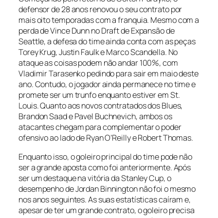
defensor de 28 anos renovou o seu contrato por
mais oito temporadas com a franquia. Mesmo com a
perda de Vince Dunn no Draft de Expansão de
Seattle, a defesa do time ainda conta com as peças
Torey Krug, Justin Faulk e Marco Scandella. No
ataque as coisas podem não andar 100%, com
Vladimir Tarasenko pedindo para sair em maio deste
ano. Contudo, o jogador ainda permanece no time e
promete ser um trunfo enquanto estiver em St.
Louis. Quanto aos novos contratados dos Blues,
Brandon Saad e Pavel Buchnevich, ambos os
atacantes chegam para complementar o poder
ofensivo ao lado de Ryan O’Reilly e Robert Thomas.
Enquanto isso, o goleiro principal do time pode não
ser a grande aposta como foi anteriormente. Após
ser um destaque na vitória da Stanley Cup, o
desempenho de Jordan Binnington não foi o mesmo
nos anos seguintes. As suas estatísticas caíram e,
apesar de ter um grande contrato, o goleiro precisa