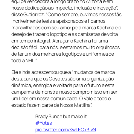
equipe vencedora a longo prazo no Arizona e em
nossa dedicação ao impacto, inclusão e inovação”,
disse Gutierrez. “Como sempre, ouvimos nossos fãs
incrivelmente leais e apaixonados e ficamos
maravilhados com seu amor pela marca Kachina e o
desejo de trazer o logotipo e as camisetas de volta
em tempo integral. Abraçar o Kachina foi uma
decisão fácil para nós, e estamos muito orgulhosos
de ter um dos melhores logotipos e uniformes de
toda a NHL.”
Ele ainda acrescentou que a “mudança de marca
destacará que os Coyotes são uma organização
dinâmica, enérgica e voltada para o futuro e esta
campanha demonstra nosso compromisso em ser
um líder em nossa comunidade. O Vale e todo o
estado fazem parte de Nossa Matilha”.
Brady Bunch but make it
#Yotes
.
pic.twitter.com/KwLECk3ivN