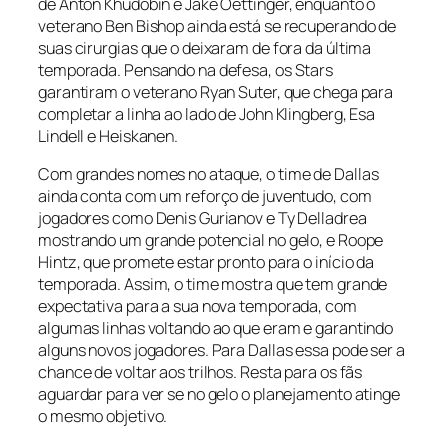
de Anton Khudobin e Jake Oettinger, enquanto o
veterano Ben Bishop ainda está se recuperando de
suas cirurgias que o deixaram de fora da última
temporada. Pensando na defesa, os Stars
garantiram o veterano Ryan Suter, que chega para
completar a linha ao lado de John Klingberg, Esa
Lindell e Heiskanen.
Com grandes nomes no ataque, o time de Dallas
ainda conta com um reforço de juventudo, com
jogadores como Denis Gurianov e Ty Delladrea
mostrando um grande potencial no gelo, e Roope
Hintz, que promete estar pronto para o início da
temporada. Assim, o time mostra que tem grande
expectativa para a sua nova temporada, com
algumas linhas voltando ao que eram e garantindo
alguns novos jogadores. Para Dallas essa pode ser a
chance de voltar aos trilhos. Resta para os fãs
aguardar para ver se no gelo o planejamento atinge
o mesmo objetivo.