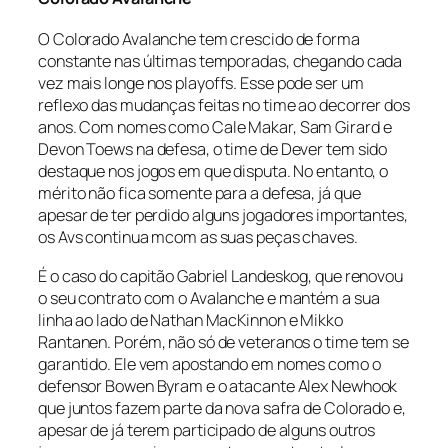
O Colorado Avalanche tem crescido de forma
constante nas últimas temporadas, chegando cada
vez mais longe nos
playoffs
. Esse pode ser um
reflexo das mudanças feitas no time ao decorrer dos
anos. Com nomes como Cale Makar, Sam Girard e
Devon Toews na defesa, o time de Dever tem sido
destaque nos jogos em que disputa. No entanto, o
mérito não fica somente para a defesa, já que
apesar de ter perdido alguns jogadores importantes,
os Avs continua mcom as suas peças chaves.
É o caso do capitão Gabriel Landeskog, que renovou
o seu contrato com o Avalanche e mantém a sua
linha ao lado de Nathan MacKinnon e Mikko
Rantanen. Porém, não só de veteranos o time tem se
garantido. Ele vem apostando em nomes como o
defensor Bowen Byram e o atacante Alex Newhook
que juntos fazem parte da nova safra de Colorado e,
apesar de já terem participado de alguns outros