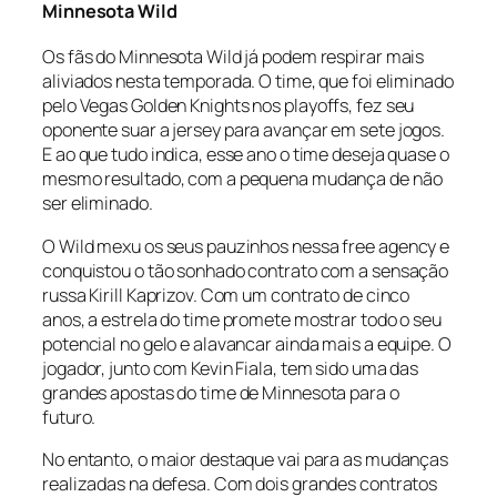
Minnesota Wild
Os fãs do Minnesota Wild já podem respirar mais
aliviados nesta temporada. O time, que foi eliminado
pelo Vegas Golden Knights nos
playoffs
, fez seu
oponente suar a
jersey
para avançar em sete jogos.
E ao que tudo indica, esse ano o time deseja quase o
mesmo resultado, com a pequena mudança de não
ser eliminado.
O Wild mexu os seus pauzinhos nessa
free agency
e
conquistou o tão sonhado contrato com a sensação
russa Kirill Kaprizov. Com um contrato de cinco
anos, a estrela do time promete mostrar todo o seu
potencial no gelo e alavancar ainda mais a equipe. O
jogador, junto com Kevin Fiala, tem sido uma das
grandes apostas do time de Minnesota para o
futuro.
No entanto, o maior destaque vai para as mudanças
realizadas na defesa. Com dois grandes contratos