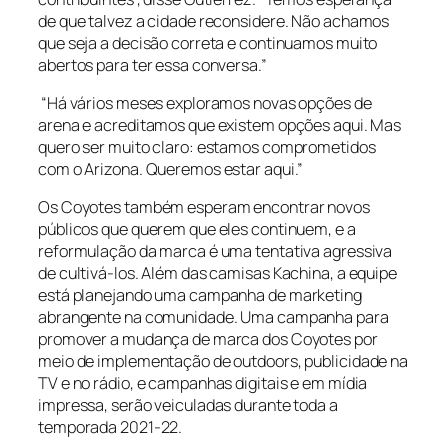
de que talvez a cidade reconsidere. Não achamos
que seja a decisão correta e continuamos muito
abertos para ter essa conversa.”
“Há vários meses exploramos novas opções de
arena e acreditamos que existem opções aqui. Mas
quero ser muito claro: estamos comprometidos
com o Arizona. Queremos estar aqui.”
Os Coyotes também esperam encontrar novos
públicos que querem que eles continuem, e a
reformulação da marca é uma tentativa agressiva
de cultivá-los. Além das camisas Kachina, a equipe
está planejando uma campanha de marketing
abrangente na comunidade. Uma campanha para
promover a mudança de marca dos Coyotes por
meio de implementação de outdoors, publicidade na
TV e no rádio, e campanhas digitais e em mídia
impressa, serão veiculadas durante toda a
temporada 2021-22.