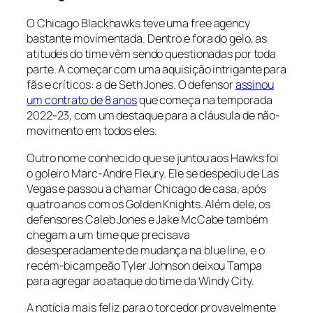
O Chicago Blackhawks teve uma
free agency
bastante movimentada. Dentro e fora do gelo, as
atitudes do time vêm sendo questionadas por toda
parte. A começar com uma aquisição intrigante para
fãs e críticos: a de Seth Jones. O defensor
assinou
um contrato de 8 anos
que começa na temporada
2022-23, com um destaque para a cláusula de não-
movimento em todos eles.
Outro nome conhecido que se juntou aos Hawks foi
o goleiro Marc-Andre Fleury. Ele se despediu de Las
Vegas e passou a chamar Chicago de casa, após
quatro anos com os Golden Knights. Além dele, os
defensores Caleb Jones e Jake McCabe também
chegam a um time que precisava
desesperadamente de mudança na
blue line
, e o
recém-bicampeão Tyler Johnson deixou Tampa
para agregar ao ataque do time da Windy City.
A notícia mais feliz para o torcedor provavelmente