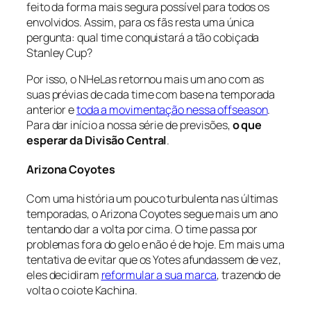
feito da forma mais segura possível para todos os
envolvidos. Assim, para os fãs resta uma única
pergunta: qual time conquistará a tão cobiçada
Stanley Cup?
Por isso, o NHeLas retornou mais um ano com as
suas prévias de cada time com base na temporada
anterior e
toda a movimentação nessa
offseason
.
Para dar início a nossa série de previsões,
o que
esperar da Divisão Central
.
Arizona Coyotes
Com uma história um pouco turbulenta nas últimas
temporadas, o Arizona Coyotes segue mais um ano
tentando dar a volta por cima. O time passa por
problemas fora do gelo e não é de hoje. Em mais uma
tentativa de evitar que os Yotes afundassem de vez,
eles decidiram
reformular a sua marca
, trazendo de
volta o coiote Kachina.