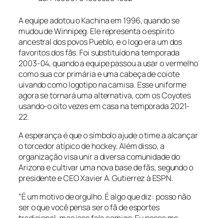
A equipe adotou o Kachina em 1996, quando se
mudou de Winnipeg. Ele representa o espírito
ancestral dos povos Pueblo, e o logo era um dos
favoritos dos fãs. Foi substituído na temporada
2003-04, quando a equipe passou a usar o vermelho
como sua cor primária e uma cabeça de coiote
uivando como logotipo na camisa. Esse uniforme
agora se tornará uma alternativa, com os Coyotes
usando-o oito vezes em casa na temporada 2021-
22.
A esperança é que o símbolo ajude o time a alcançar
o torcedor atípico de hockey. Além disso, a
organização visa unir a diversa comunidade do
Arizona e cultivar uma nova base de fãs, segundo o
presidente e CEO Xavier A. Gutierrez à ESPN.
“É um motivo de orgulho. É algo que diz: posso não
ser o que você pensa ser o fã de esportes