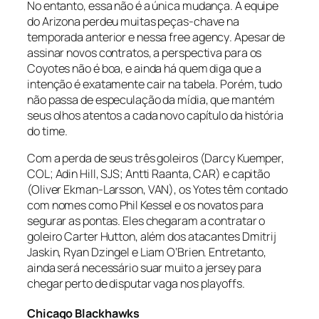
No entanto, essa não é a única mudança. A equipe
do Arizona perdeu muitas peças-chave na
temporada anterior e nessa
free agency
. Apesar de
assinar novos contratos, a perspectiva para os
Coyotes não é boa, e ainda há quem diga que a
intenção é exatamente cair na tabela. Porém, tudo
não passa de especulação da mídia, que mantém
seus olhos atentos a cada novo capítulo da história
do time.
Com a perda de seus três goleiros (Darcy Kuemper,
COL; Adin Hill, SJS; Antti Raanta, CAR) e capitão
(Oliver Ekman-Larsson, VAN), os Yotes têm contado
com nomes como Phil Kessel e os novatos para
segurar as pontas. Eles chegaram a contratar o
goleiro Carter Hutton, além dos atacantes Dmitrij
Jaskin, Ryan Dzingel e Liam O’Brien. Entretanto,
ainda será necessário suar muito a
jersey
para
chegar perto de disputar vaga nos
playoffs
.
Chicago Blackhawks