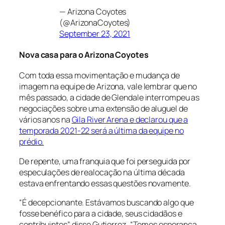
— Arizona Coyotes
(@ArizonaCoyotes)
September 23, 2021
Nova casa para o Arizona Coyotes
Com toda essa movimentação e mudança de
imagem na equipe de Arizona, vale lembrar que no
mês passado, a cidade de Glendale interrompeu as
negociações sobre uma extensão de aluguel de
vários anos na
Gila River Arena e declarou que a
temporada 2021-22 será a última da equipe no
prédio.
De repente, uma franquia que foi perseguida por
especulações de realocação na última década
estava enfrentando essas questões novamente.
“É decepcionante. Estávamos buscando algo que
fosse benéfico para a cidade, seus cidadãos e
contribuintes”, disse Gutierrez. “Temos esperança