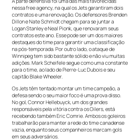
A parte defensiva foi uma das mais favorecidas
nessa
free agency
, na qual os Jets garantiram dois
contratos e uma renovação. Os defensores Brenden
Dillon e Nate Schmidt chegam para se juntar a
Logan Stanley e Neal Pionk, que renovaram seus
contratos este ano. Esse pode ser um dos maiores
destaques do time para garantir uma classificação
na pós-temporada. Por outro lado, o ataque de
Winnipeg tem sido bastante sólido e não viu muitas
adições. Mark Scheifele segue como uma constante
para o time, ao lado de Pierre-Luc Dubois e seu
capitão Blake Wheeler.
Os Jets têm tentado montar um time campeão, a
defesa sendo o seu maior foco é uma prova disso.
No gol, Connor Hellebuyck, um dos grandes
responsáveis pela vitória contra os Oilers, está
recebendo também Eric Comrie. Ambos os goleiros
trabalharão para manter a rede do time canadense
vazia, enquanto seus companheiros marcam gols
em seus adversários.