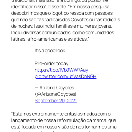
tradicional, mas isso fala comigo. Eu posso me
identificar nisso”, disse ele. “Em nossa pesquisa,
descobrimos que o logotipo ressoa com pessoas
que não são fãs radicais dos Coyotes ou fãs radicais
de hockey. Isso inclui famílias e mulheres jovens.
Inclui diversas comunidades, como comunidades
latinas, afro-americanas e asiáticas.”
It's a good look.
Pre-order today:
https://t.co/lVb0WW7Aay
pic.twitter.com/uYVasDnNGH
— Arizona Coyotes
(@ArizonaCoyotes)
September 20, 2021
“Estamos extremamente entusiasmados com o
lançamento de nossa reformulação da marca, que
está focada em nossa visão de nos tornarmos uma