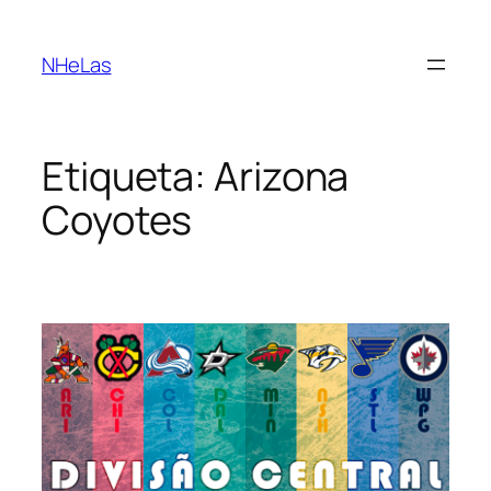
Saltar
para
NHeLas
o
conteúdo
Etiqueta:
Arizona
Coyotes