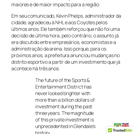
maiores e de maior impacto para a região.
Em seu comunicado, Kevin Phelps, administrador da
cidade, agradeceu à NHL e aos Coyotes pelos
últimos anos. Ele também reforçou que não foi uma
decisão de última hora, pelo contrário, o assunto já
era discutido entre empresários, economistas e a
administração da arena. Isso porque, para os
próximos anos, a prefeitura anunciou mudanças no
distrito esportivo a partir de um investimento que já
acontece há três anos.
The future of the Sports &
Entertainment District has
never looked brighter with
more than a billion dollars of
investment during the past
three years. The magnitude
of this private investment is
unprecedented in Glendale’s
history.