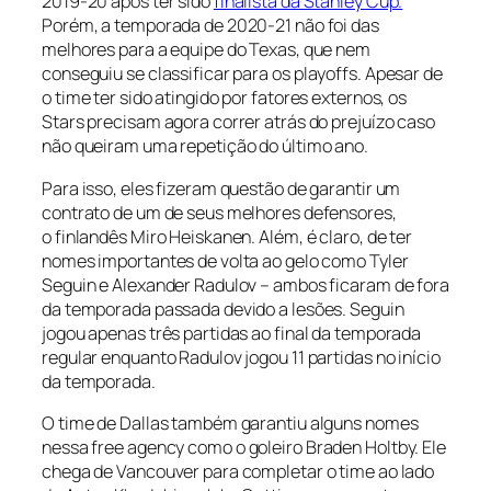
2019-20 após ter sido
finalista da Stanley Cup.
Porém, a temporada de 2020-21 não foi das
melhores para a equipe do Texas, que nem
conseguiu se classificar para os
playoffs.
Apesar de
o time ter sido atingido por fatores externos, os
Stars precisam agora correr atrás do prejuízo caso
não queiram uma repetição do último ano.
Para isso, eles fizeram questão de garantir um
contrato de um de seus melhores defensores,
o finlandês Miro Heiskanen. Além, é claro, de ter
nomes importantes de volta ao gelo como Tyler
Seguin e Alexander Radulov – ambos ficaram de fora
da temporada passada devido a lesões. Seguin
jogou apenas três partidas ao final da temporada
regular enquanto Radulov jogou 11 partidas no início
da temporada.
O time de Dallas também garantiu alguns nomes
nessa
free agency
como o goleiro Braden Holtby. Ele
chega de Vancouver para completar o time ao lado