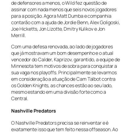
de defensores a menos, o Wild fez questão de
assinar com nada menos que seis novos jogadores
para a posição. Agora Matt Dumba e companhia
contarão com a ajuda de Jordie Benn, Alex Goligoski,
Joe Hicketts, Jon Lizotte, Dmitry Kulikov e Jon
Merrill.
Com uma defesa renovada, ao lado de jogadores
que já mostravam um bom desempenho e o atual
vencedor do Calder, Kaprizov, garantido, a equipe de
Minnesota tem motivos de sobra para conquistar a
sua vaga nos
playoffs
. Principalmente se levarmos
em consideração a atuação de Cam Talbot contra
os Golden Knights, as chances estão ao seu lado,
mesmo estando em uma divisão forte como a
Central.
Nashville Predators
O Nashville Predators precisa se reinventar e é
exatamente isso que tem feito nessa
offseason
. Ao