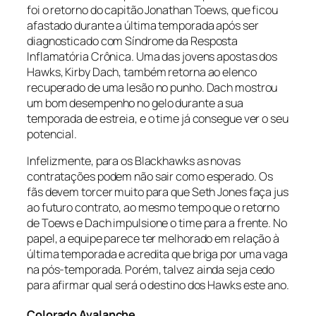
foi o retorno do capitão Jonathan Toews, que ficou
afastado durante a última temporada após ser
diagnosticado com Síndrome da Resposta
Inflamatória Crônica. Uma das jovens apostas dos
Hawks, Kirby Dach, também retorna ao elenco
recuperado de uma lesão no punho. Dach mostrou
um bom desempenho no gelo durante a sua
temporada de estreia, e o time já consegue ver o seu
potencial.
Infelizmente, para os Blackhawks as novas
contratações podem não sair como esperado. Os
fãs devem torcer muito para que Seth Jones faça jus
ao futuro contrato, ao mesmo tempo que o retorno
de Toews e Dach impulsione o time para a frente. No
papel, a equipe parece ter melhorado em relação à
última temporada e acredita que briga por uma vaga
na pós-temporada. Porém, talvez ainda seja cedo
para afirmar qual será o destino dos Hawks este ano.
Colorado Avalanche