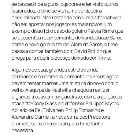
se despedir de alguns jogadores e ter visto outros
lesionados, o time se viu numa verdadeira
encruzilhada. Não restando nenhuma alternativa a
não ser apostar nos jogadores mais novos. Um
exemplo disso foi o caso do goleiro Pekka Rinne que
se aposentou recentemente, deixando Juuse Saros
como o novo goleiro titular. Além de Saros, o time
passa a contar também com David Rittich que
chega para cobrir o espaço deixado por Rinne.
Algumas de suas grandes estrelas ainda
permanecem no time. No entanto, os Preds agora
devem tentar manter uma mistura do novo com o
velho. A equipe de Nashville chegou a realizar
algumas trocas em função disso, como a adição do
atacante Cody Glass e o defensor Phillippe Myers.
Ao lado de Eeli Tolvanen, Philip Tomasino e
Alexandre Carrier, a nova safra dos Predators
promete ser o diferencial que o time tanto
necessita.