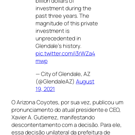
billion dollars of
investment during the
past three years. The
magnitude of this private
investment is
unprecedented in
Glendale’s history.
pic.twitter.com/i3rWZa4
mwp
— City of Glendale, AZ
(@GlendaleAZ)
August
19, 2021
O Arizona Coyotes, por sua vez, publicou um
pronunciamento do atual presidente e CEO,
Xavier A. Gutierrez, manifestando
descontentamento com a decisão. Para ele,
essa decisão unilateral da prefeitura de