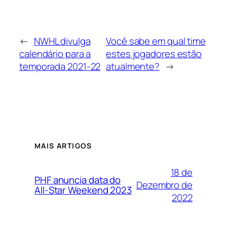
←
NWHL divulga
Você sabe em qual time
calendário para a
estes jogadores estão
temporada 2021-22
atualmente?
→
MAIS ARTIGOS
18 de
PHF anuncia data do
Dezembro de
All-Star Weekend 2023
2022