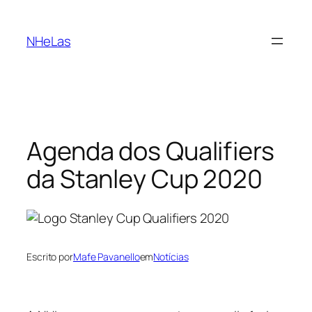
Saltar
para
NHeLas
o
conteúdo
Agenda dos Qualifiers
da Stanley Cup 2020
Escrito por
Mafe Pavanello
em
Notícias