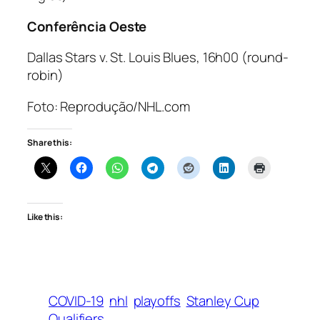
Conferência Oeste
Dallas Stars v. St. Louis Blues, 16h00 (
round-
robin
)
Foto: Reprodução/NHL.com
Share this:
Like this:
COVID-19
nhl
playoffs
Stanley Cup
Qualifiers