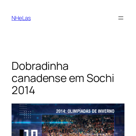
Saltar
para
NHeLas
o
conteúdo
Dobradinha
canadense em Sochi
2014