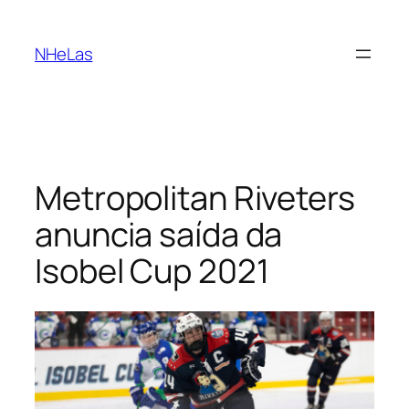
Saltar
para
NHeLas
o
conteúdo
Metropolitan Riveters
anuncia saída da
Isobel Cup 2021