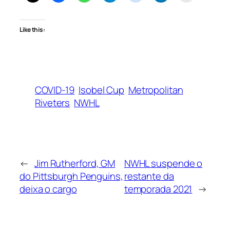
Like this:
COVID-19
Isobel Cup
Metropolitan
Riveters
NWHL
←
Jim Rutherford, GM
NWHL suspende o
do Pittsburgh Penguins,
restante da
deixa o cargo
temporada 2021
→