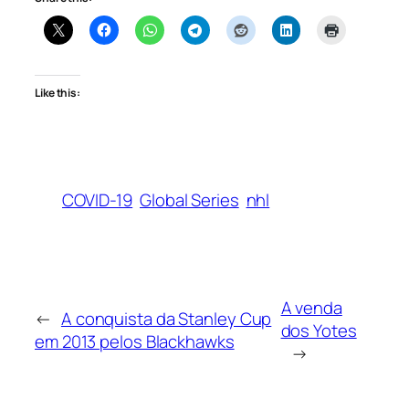
Like this:
COVID-19
Global Series
nhl
A venda
←
A conquista da Stanley Cup
dos Yotes
em 2013 pelos Blackhawks
→