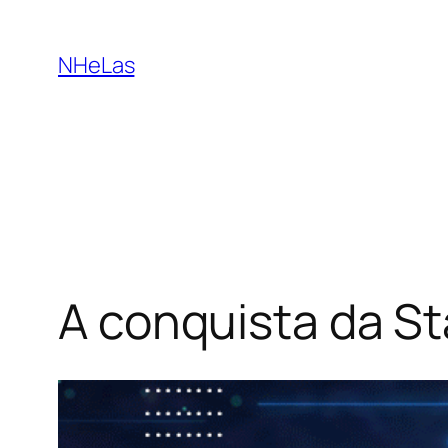
Saltar
para
NHeLas
o
conteúdo
A conquista da St