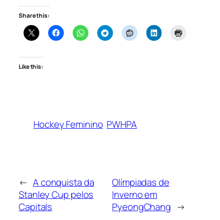
Share this:
Like this:
Hockey Feminino
PWHPA
←
A conquista da
Olímpiadas de
Stanley Cup pelos
Inverno em
Capitals
PyeongChang
→