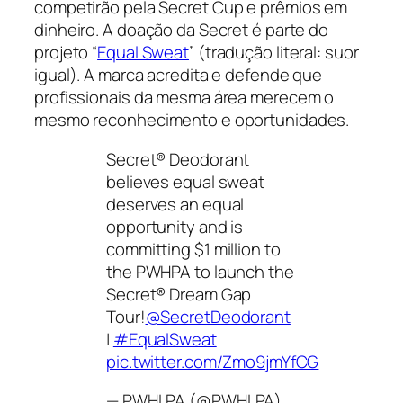
competirão pela
Secret Cup
e prêmios em
dinheiro. A doação da Secret é parte do
projeto
“
Equal Sweat
”
(tradução literal: suor
igual). A marca acredita e defende que
profissionais da mesma área merecem o
mesmo reconhecimento e oportunidades.
Secret® Deodorant
believes equal sweat
deserves an equal
opportunity and is
committing $1 million to
the PWHPA to launch the
Secret® Dream Gap
Tour!
@SecretDeodorant
|
#EqualSweat
pic.twitter.com/Zmo9jmYfCG
— PWHLPA (@PWHLPA)