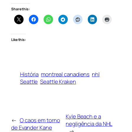
Share this:
Like this:
História
montreal canadiens
nhl
Seattle
Seattle Kraken
Kyle Beach e a
←
O caos em torno
negligência da NHL
de Evander Kane
→