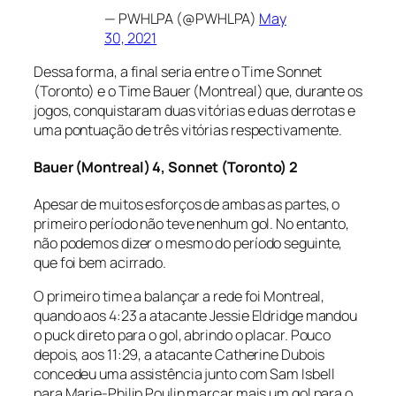
— PWHLPA (@PWHLPA)
May
30, 2021
Dessa forma, a final seria entre o Time Sonnet
(Toronto) e o Time Bauer (Montreal) que, durante os
jogos, conquistaram duas vitórias e duas derrotas e
uma pontuação de três vitórias respectivamente.
Bauer (Montreal) 4, Sonnet (Toronto) 2
Apesar de muitos esforços de ambas as partes, o
primeiro período não teve nenhum gol. No entanto,
não podemos dizer o mesmo do período seguinte,
que foi bem acirrado.
O primeiro time a balançar a rede foi Montreal,
quando aos 4:23 a atacante Jessie Eldridge mandou
o
puck
direto para o gol, abrindo o placar. Pouco
depois, aos 11:29, a atacante Catherine Dubois
concedeu uma assistência junto com Sam Isbell
para Marie-Philip Poulin marcar mais um gol para o