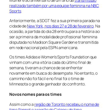
Mulher e ao aniversário de um ano da
transmissão
realizada também por uma equipe feminina na NBC
Sports
.
Anteriormente, a SDGT fez a sua primeira parada na
cidade de
New York, nos dias 27 e 28 de fevereiro
. Na
ocasião, a partida do dia 28 entrou para a história ao
ser a primeira da modalidade profissional feminina
disputada no Madison Square Garden e transmitida
em rede nacional pela ESPN americana.
Os times Adidas e Women’s Sports Foundation que
vinham com uma vitória cada do último final de
semana, tiveram a chance de se enfrentar
novamente em busca do desempate. No entanto, o
caminho não foi fácil e no final foi o time de
Minnesota o grande ganhador do confronto.
Novos nomes para os times
Assim como a
região de Toronto recebeu o nome de
time Sonnet e a região de Calgary de time