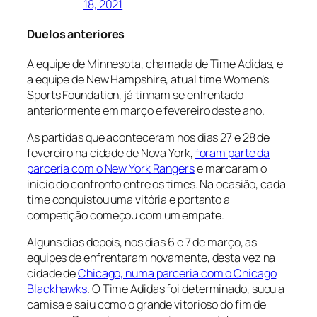
18, 2021
Duelos anteriores
A equipe de Minnesota, chamada de Time Adidas, e
a equipe de New Hampshire, atual time Women’s
Sports Foundation, já tinham se enfrentado
anteriormente em março e fevereiro deste ano.
As partidas que aconteceram nos dias 27 e 28 de
fevereiro na cidade de Nova York,
foram parte da
parceria com o New York Rangers
e marcaram o
início do confronto entre os times. Na ocasião, cada
time conquistou uma vitória e portanto a
competição começou com um empate.
Alguns dias depois, nos dias 6 e 7 de março, as
equipes de enfrentaram novamente, desta vez na
cidade de
Chicago, numa parceria com o Chicago
Blackhawks
. O Time Adidas foi determinado, suou a
camisa e saiu como o grande vitorioso do fim de