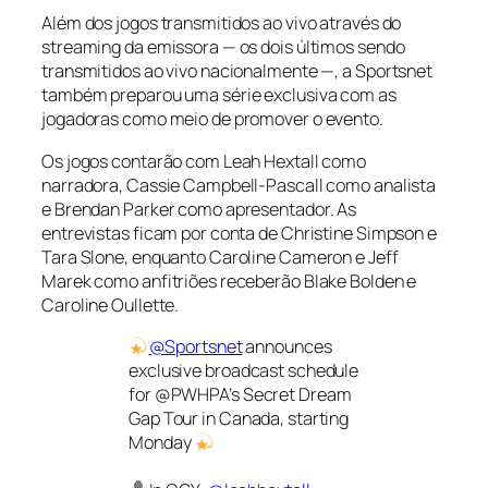
Além dos jogos transmitidos ao vivo através do
streaming da emissora — os dois últimos sendo
transmitidos ao vivo nacionalmente —, a Sportsnet
também preparou uma série exclusiva com as
jogadoras como meio de promover o evento.
Os jogos contarão com Leah Hextall como
narradora, Cassie Campbell-Pascall como analista
e Brendan Parker como apresentador. As
entrevistas ficam por conta de Christine Simpson e
Tara Slone, enquanto Caroline Cameron e Jeff
Marek como anfitriões receberão Blake Bolden e
Caroline Oullette.
@Sportsnet
announces
exclusive broadcast schedule
for @PWHPA’s Secret Dream
Gap Tour in Canada, starting
Monday