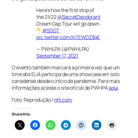
Here's how the first stop of
the 21/22
@SecretDeodorant
Dream Gap Tour will go down
#SDGT
pic.twitter.com/XI7EWDZ8xK
— PWHLPA (@PWHLPA)
September 17, 2021
O evento também marcará a primeira vez que um
time dos EUA participa de uma
showcase
em solo
canadense desde o início da pandemia. Para mais
informações acesse o site oficial da PWHPA
aqui
.
Foto: Reprodução /
nhl.com
Share this: