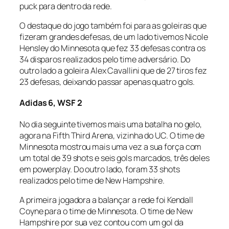
puck
para dentro da rede.
O destaque do jogo também foi para as goleiras que
fizeram grandes defesas, de um lado tivemos Nicole
Hensley do Minnesota que fez 33 defesas contra os
34
disparos realizados pelo time adversário. Do
outro lado a goleira Alex Cavallini que de 27
tiros fez
23 defesas, deixando passar apenas quatro gols.
Adidas 6, WSF 2
No dia seguinte tivemos mais uma batalha no gelo,
agora na Fifth Third Arena, vizinha do UC. O time de
Minnesota mostrou mais uma vez a sua força com
um total de 39
shots
e seis gols marcados, três deles
em powerplay. Do outro lado, foram 33
shots
realizados pelo time de New Hampshire.
A primeira jogadora a balançar a rede foi Kendall
Coyne para o time de Minnesota. O time de New
Hampshire por sua vez contou com um gol da