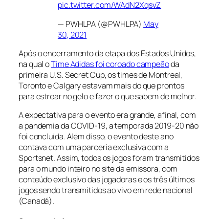
pic.twitter.com/WAdN2XqsvZ
— PWHLPA (@PWHLPA)
May
30, 2021
Após o encerramento da etapa dos Estados Unidos,
na qual o
Time Adidas foi coroado campeão
da
primeira U.S. Secret Cup, os times de Montreal,
Toronto e Calgary estavam mais do que prontos
para estrear no gelo e fazer o que sabem de melhor.
A expectativa para o evento era grande, afinal, com
a pandemia da COVID-19, a temporada 2019-20 não
foi concluída. Além disso, o evento deste ano
contava com uma parceria exclusiva com a
Sportsnet. Assim, todos os jogos foram transmitidos
para o mundo inteiro no site da emissora, com
conteúdo exclusivo das jogadoras e os três últimos
jogos sendo transmitidos ao vivo em rede nacional
(Canadá).