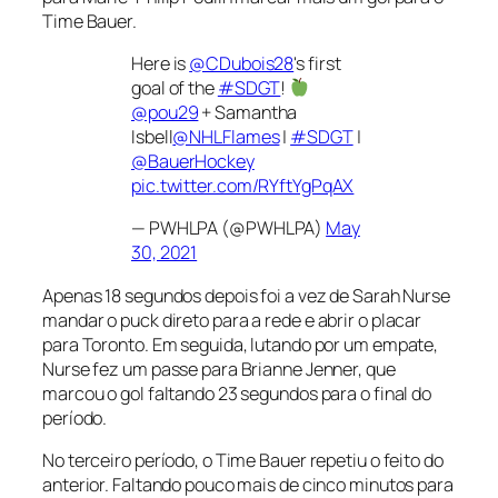
Time Bauer.
Here is
@CDubois28
's first
goal of the
#SDGT
!
@pou29
+ Samantha
Isbell
@NHLFlames
|
#SDGT
|
@BauerHockey
pic.twitter.com/RYftYgPqAX
— PWHLPA (@PWHLPA)
May
30, 2021
Apenas 18 segundos depois foi a vez de Sarah Nurse
mandar o
puck
direto para a rede e abrir o placar
para Toronto. Em seguida, lutando por um empate,
Nurse fez um passe para Brianne Jenner, que
marcou o gol faltando 23 segundos para o final do
período.
No terceiro período, o Time Bauer repetiu o feito do
anterior. Faltando pouco mais de cinco minutos para