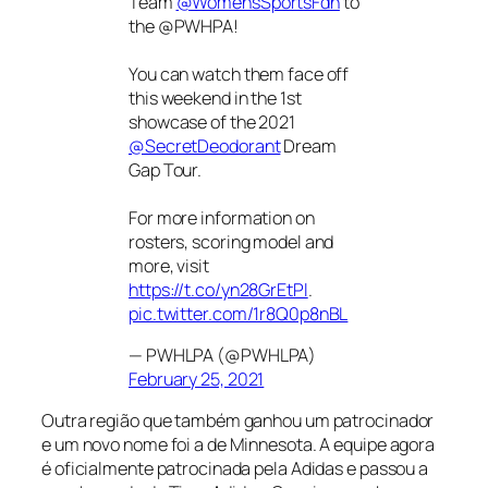
Team
@WomensSportsFdn
to
the @PWHPA!
You can watch them face off
this weekend in the 1st
showcase of the 2021
@SecretDeodorant
Dream
Gap Tour.
For more information on
rosters, scoring model and
more, visit
https://t.co/yn28GrEtPl
.
pic.twitter.com/1r8Q0p8nBL
— PWHLPA (@PWHLPA)
February 25, 2021
Outra região que também ganhou um patrocinador
e um novo nome foi a de Minnesota. A equipe agora
é oficialmente patrocinada pela Adidas e passou a