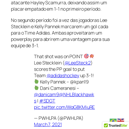
atacante Hayley Scamurra, deixando assim um
placar empatado em 1-1 no primeiro período.
No segundo período foi a vez das jogadoras Lee
Stecklein e Kelly Pannek marcarem um gol cada
para o Time Adidas. Ambas aproveitaram um
powerplay
para abrirem uma vantagem para sua
equipe de 3-1.
That shot was on POINT
Lee Stecklein (
@LeeSteck2
)
scores the PP goal to put
Team
@adidashockey
up 3-1!
Kelly Pannek – @kpan19
Dani Cameranesi –
@danicam9
@NHLBlackhawk
s
|
#SDGT
pic.twitter.com/WqG8KMiuRE
— PWHLPA (@PWHLPA)
March 7, 2021