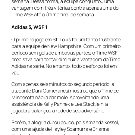
semana. Dessa forma, a equipe conquistou uma
vantagem com três vitórias contra apenas uma do
Time WSF até o último final de semana.
Adidas 3, WSF 1
O primeiro jogo em St. Louis foi um tanto frustrante
para a equipe de New Hampshire. Com um primeiro
período sem gols de ambas as partes, o Time WSF
precisava para tentar diminuir a vantagem do Time
Adidas na série. No entanto, todo o esforço foi em
vão.
Com apenas seis minutos do segundo período, a
atacante Dani Cameranesi mostrou que o Time de
Minnesota não ia dar mole. Aproveitando uma
assistência de Kelly Pannek e Lee Stecklein, a
jogadora balançou a rede de seu adversário.
Porém, a alegria durou pouco, pois Amanda Kessel,
com uma ajuda de Hayley Scamurra e Brianna