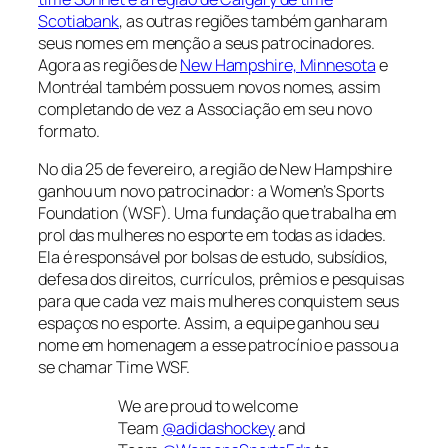
Scotiabank
, as outras regiões também ganharam
seus nomes em menção a seus patrocinadores.
Agora as regiões de
New Hampshire, Minnesota
e
Montréal também possuem novos nomes, assim
completando de vez a Associação em seu novo
formato.
No dia 25 de fevereiro, a região de New Hampshire
ganhou um novo patrocinador: a Women’s Sports
Foundation (WSF). Uma fundação que trabalha em
prol das mulheres no esporte em todas as idades.
Ela é responsável por bolsas de estudo, subsídios,
defesa dos direitos, currículos, prêmios e pesquisas
para que cada vez mais mulheres conquistem seus
espaços no esporte. Assim, a equipe ganhou seu
nome em homenagem a esse patrocínio e passou a
se chamar Time WSF.
We are proud to welcome
Team
@adidashockey
and