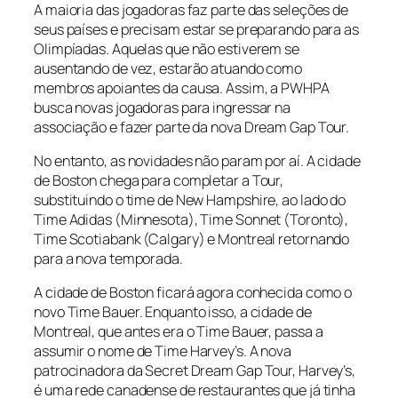
A maioria das jogadoras faz parte das seleções de
seus países e precisam estar se preparando para as
Olimpíadas. Aquelas que não estiverem se
ausentando de vez, estarão atuando como
membros apoiantes da causa. Assim, a PWHPA
busca novas jogadoras para ingressar na
associação e fazer parte da nova Dream Gap Tour.
No entanto, as novidades não param por aí. A cidade
de Boston chega para completar a Tour,
substituindo o time de New Hampshire, ao lado do
Time Adidas (Minnesota), Time Sonnet (Toronto),
Time Scotiabank (Calgary) e Montreal retornando
para a nova temporada.
A cidade de Boston ficará agora conhecida como o
novo Time Bauer. Enquanto isso, a cidade de
Montreal, que antes era o Time Bauer, passa a
assumir o nome de Time Harvey’s. A nova
patrocinadora da Secret Dream Gap Tour, Harvey’s,
é uma rede canadense de restaurantes que já tinha