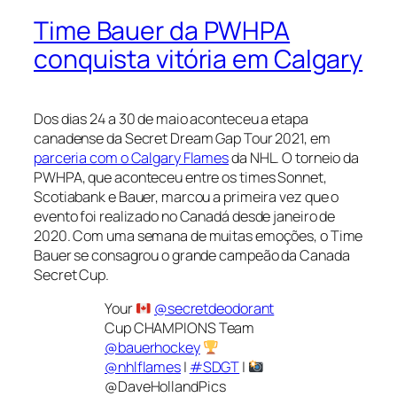
Time Bauer da PWHPA
conquista vitória em Calgary
Dos dias 24 a 30 de maio aconteceu a etapa
canadense da Secret Dream Gap Tour 2021, em
parceria com o Calgary Flames
da NHL. O torneio da
PWHPA, que aconteceu entre os times Sonnet,
Scotiabank e Bauer, marcou a primeira vez que o
evento foi realizado no Canadá desde janeiro de
2020. Com uma semana de muitas emoções, o Time
Bauer se consagrou o grande campeão da Canada
Secret Cup.
Your
@secretdeodorant
Cup CHAMPIONS Team
@bauerhockey
@nhlflames
|
#SDGT
|
@DaveHollandPics