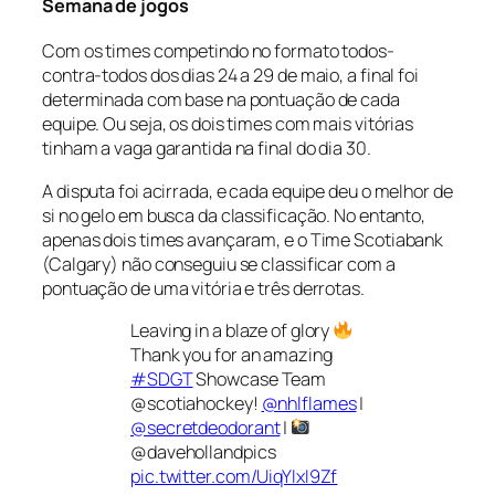
Semana de jogos
Com os times competindo no formato todos-
contra-todos dos dias 24 a 29 de maio, a final foi
determinada com base na pontuação de cada
equipe. Ou seja, os dois times com mais vitórias
tinham a vaga garantida na final do dia 30.
A disputa foi acirrada, e cada equipe deu o melhor de
si no gelo em busca da classificação. No entanto,
apenas dois times avançaram, e o Time Scotiabank
(Calgary) não conseguiu se classificar com a
pontuação de uma vitória e três derrotas.
Leaving in a blaze of glory
Thank you for an amazing
#SDGT
Showcase Team
@scotiahockey!
@nhlflames
|
@secretdeodorant
|
@davehollandpics
pic.twitter.com/UiqYIxI9Zf