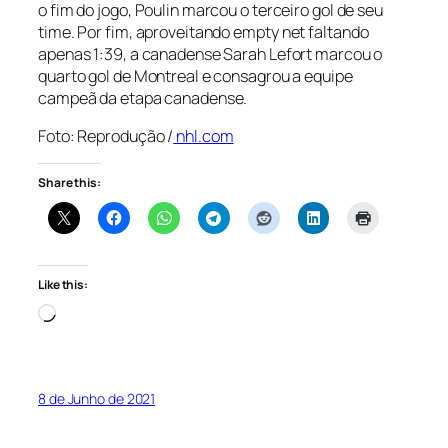
o fim do jogo, Poulin marcou o terceiro gol de seu
time. Por fim, aproveitando
empty net
faltando
apenas 1:39, a canadense Sarah Lefort marcou o
quarto gol de Montreal e consagrou a equipe
campeã da etapa canadense.
Foto: Reprodução /
nhl.com
Share this:
Like this:
Loading…
8 de Junho de 2021