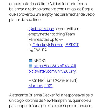
ambos os lados. O time Adidas foi o primeiro a
balançar a rede novamente com um gol de Roque
que aproveitou um
empty net
para fechar de vez o
placar de seu time.
.
@abby_roque
scores with an
empty netter to bring Team
Minnesota's up to 4-
0.
#HockeyIsForHer
|
#SDGT
| @PWHPA
NBCSN
https://t.co/AbmD4No41j
pic.twitter.com/J4rVZ6Urfy
— On Her Turf (@OnHerTurf)
March 6, 2021
A atacante Brianna Decker foi a responsável pelo
único gol do time de New Hampshire, quando ela
passou por trás da goleira e conseguiu mandar o