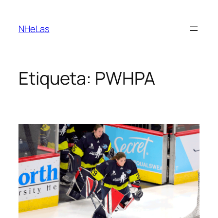
Saltar
para
NHeLas
o
conteúdo
Etiqueta:
PWHPA