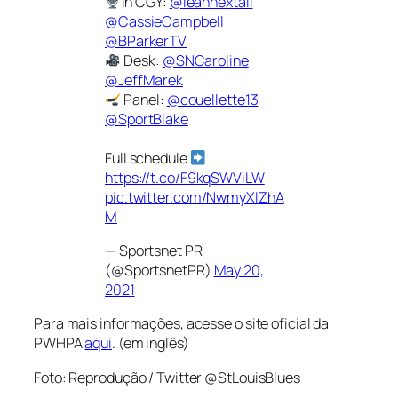
In CGY:
@leahhextall
@CassieCampbell
@BParkerTV
Desk:
@SNCaroline
@JeffMarek
Panel:
@couellette13
@SportBlake
Full schedule
https://t.co/F9kqSWViLW
pic.twitter.com/NwmyXIZhA
M
— Sportsnet PR
(@SportsnetPR)
May 20,
2021
Para mais informações, acesse o site oficial da
PWHPA
aqui
. (em inglês)
Foto: Reprodução / Twitter @StLouisBlues