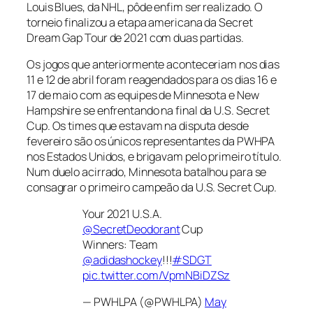
Louis Blues, da NHL, pôde enfim ser realizado. O
torneio finalizou a etapa americana da Secret
Dream Gap Tour de 2021 com duas partidas.
Os jogos que anteriormente aconteceriam nos dias
11 e 12 de abril foram reagendados para os dias 16 e
17 de maio com as equipes de Minnesota e New
Hampshire se enfrentando na final da U.S. Secret
Cup. Os times que estavam na disputa desde
fevereiro são os únicos representantes da PWHPA
nos Estados Unidos, e brigavam pelo primeiro título.
Num duelo acirrado, Minnesota batalhou para se
consagrar o primeiro campeão da U.S. Secret Cup.
Your 2021 U.S.A.
@SecretDeodorant
Cup
Winners: Team
@adidashockey
!!!
#SDGT
pic.twitter.com/VpmNBiDZSz
— PWHLPA (@PWHLPA)
May