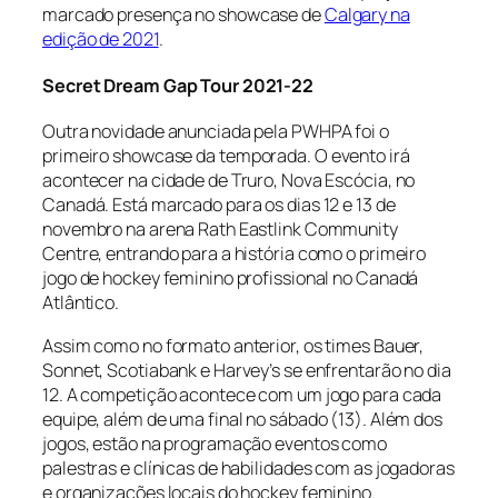
marcado presença no
showcase
de
Calgary na
edição de 2021
.
Secret Dream Gap Tour 2021-22
Outra novidade anunciada pela PWHPA foi o
primeiro
showcase
da temporada. O evento irá
acontecer na cidade de Truro, Nova Escócia, no
Canadá. Está marcado para os dias 12 e 13 de
novembro na arena Rath Eastlink Community
Centre, entrando para a história como o primeiro
jogo de hockey feminino profissional no Canadá
Atlântico.
Assim como no formato anterior, os times Bauer,
Sonnet, Scotiabank e Harvey’s se enfrentarão no dia
12. A competição acontece com um jogo para cada
equipe, além de uma final no sábado (13). Além dos
jogos, estão na programação eventos como
palestras e clínicas de habilidades com as jogadoras
e organizações locais do hockey feminino.