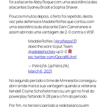
foi a atacante Abby Roque com uma assistência das
atacantes Sydney Brodt e Sophia Shaver.
Poucos minutos depois, o feito foi repetido, desta
vez pela defensora Maddie Rolfes que contou com
uma assistência da atacante Dani Cameranesi e
assim abrindo uma vantagem de 2-0 contra o WSF.
Maddie Rolfes (
@rolfesss13
)
does the work to put Team
@adidashockey
up 2-0
pic.twitter.com/Qpcq86JhxY
— PWHLPA (@PWHLPA)
March 6, 2021
No segundo período o time de Minnesota conseguiu
abrir ainda mais a sua vantagem quando a veterana
Kendall Coyne Schofield marcou um gol no final do
powerplay
faltando 9:28 para o fim do período.
Por fim, no terceiro período a rede balançou em