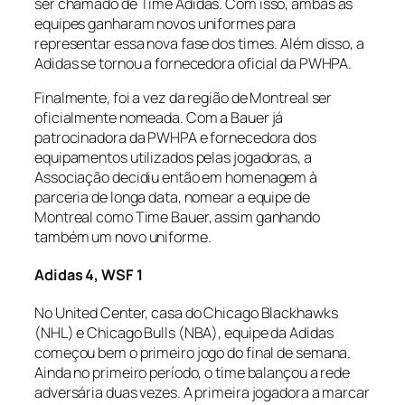
ser chamado de Time Adidas. Com isso, ambas as
equipes ganharam novos uniformes para
representar essa nova fase dos times. Além disso, a
Adidas se tornou a fornecedora oficial da PWHPA.
Finalmente, foi a vez da região de Montreal ser
oficialmente nomeada. Com a Bauer já
patrocinadora da PWHPA e fornecedora dos
equipamentos utilizados pelas jogadoras, a
Associação decidiu então em homenagem à
parceria de longa data, nomear a equipe de
Montreal como Time Bauer, assim ganhando
também um novo uniforme.
Adidas 4, WSF 1
No United Center, casa do Chicago Blackhawks
(NHL) e Chicago Bulls (NBA), equipe da Adidas
começou bem o primeiro jogo do final de semana.
Ainda no primeiro período, o time balançou a rede
adversária duas vezes. A primeira jogadora a marcar