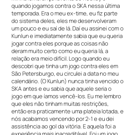
quando jogamos contra o SKA nessa última
temporada. Era o meu ex-time, eu fiz parte
do sistema deles, eles me desenvolveram
um pouco e eu saí de lá. Daí eu assinei com o
Kunlun e imediatamente sabia que eu queria
jogar contra eles porque as coisas não
deram muito certo como eu queria lá, a
relação era meio difícil. Logo quando eu
descobri que tinha um jogo contra eles em
São Petersburgo, eu circulei a data no meu
calendário. (O Kunlun) nunca tinha vencido o
SKA antes e eu sabia que aquele seria o
jogo em que íamos vencê-los. Eu me lembro
que eles não tinham muitas restrições,
então era praticamente uma plateia lotada, e
nós acabamos vencendo por 2-1 e eu dei
assistência ao gol da vitória. E aquela foi a
experiência mais inacreditável. Foi um jogo