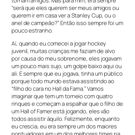
tornam amigos. Mas para mim, era sempre
“será que eles querem ser meus amigos ou
querem ir em casa ver a Stanley Cup, ou o
anel de campeão?” Então isso sempre foi um
pouco estranho.
Aí, quando eu comecei a jogar hockey
juvenil, muitas crianças me faziam de alvo
por causa do meu sobrenome, eles jogavam
um pouco mais sujo, um golpe baixo aqui ou
ali. E sempre que eu jogava, tinha um público
porque todo mundo estava assistindo ao
“filho do cara no Hall da Fama.” Vamos
imaginar que tem um torneio com quatro
rinques e começam a espalhar que o filho de
um Hall of Famer está jogando, eles vão
todos assistir àquilo. Felizmente, enquanto
eu crescia, eu era sempre um dos maiores
pontuadores em um dos melhores times na