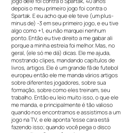
jogo dele foi contra o Spartak, 40 anos
depois o meu primeiro jogo foi contra o
Spartak. E eu acho que ele teve (um
plus-
minus
de) -3 em seu primeiro jogo, e eu tive
algo como +1, eu não marquei nenhum
ponto. Então eu tive direito a me gabar ali
porque a minha estreia foi melhor. Mas, no
geral, (ele só me dá) dicas. Ele me ajuda,
mostrando clipes, mandando capítulos de
livros, artigos. Ele é um grande fã de futebol
europeu então ele me manda vários artigos
sobre diferentes jogadores, sobre sua
formação, sobre como eles treinam, seu
trabalho. Então eu leio muito isso, o que ele
me manda, e principalmente é tão valioso
quando nos encontramos e assistimos a um
jogo na TV, e ele aponta “esse cara está
fazendo isso; quando você pega o disco