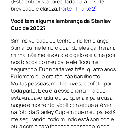
(Esta entrevista foi editada para fins de
brevidade e clareza.
Parte 1
|
Parte 2
)
Você tem alguma lembrança da Stanley
Cup de 2002?
Sim, na verdade eu tenho uma lembrança
ótima. Eu me lembro quando eles ganharam,
minha mãe me levou até o gelo e ela me pôs
nos braços do meu pai e ele ficou me
segurando. Eu tinha talvez três, quatro anos.
Eu lembro que era tão, tão barulhento.
Muitas pessoas, muitas luzes, confete por
toda parte. E eu era essa criancinha que
estava apavorada, eu só queria ir para casa
naquele momento. Você consegue até ver
na foto da Stanley Cup em que meu pai está
me segurando, todo mundo está sorrindo e
eu lá com a cara fechada pensando “onde