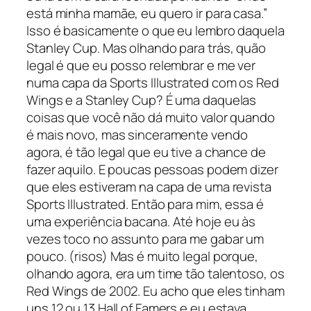
está minha mamãe, eu quero ir para casa.”
Isso é basicamente o que eu lembro daquela
Stanley Cup. Mas olhando para trás, quão
legal é que eu posso relembrar e me ver
numa capa da Sports Illustrated com os Red
Wings e a Stanley Cup? É uma daquelas
coisas que você não dá muito valor quando
é mais novo, mas sinceramente vendo
agora, é tão legal que eu tive a chance de
fazer aquilo. E poucas pessoas podem dizer
que eles estiveram na capa de uma revista
Sports Illustrated. Então para mim, essa é
uma experiência bacana. Até hoje eu às
vezes toco no assunto para me gabar um
pouco. (risos) Mas é muito legal porque,
olhando agora, era um time tão talentoso, os
Red Wings de 2002. Eu acho que eles tinham
uns 12 ou 13 Hall of Famers e eu estava