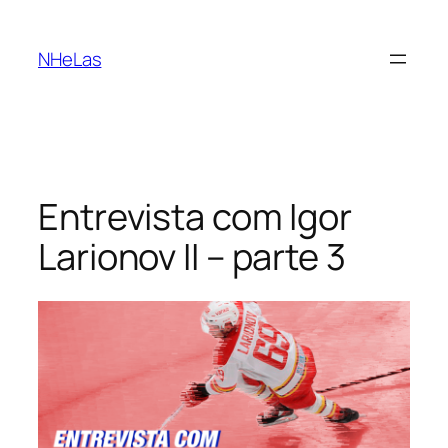
Saltar
para
NHeLas
o
conteúdo
Entrevista com Igor
Larionov II – parte 3