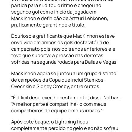
partida para si, ditou o ritmo e chegou ao
segundo gol com o início da jogada em
MacKinnon e definição de Artturi Lehkonen,
praticamente garantindo o título.
É curioso e gratificante que MacKinnon esteve
envolvido em ambos os gols desta vitória de
campeonato pois, nos dois anos anteriores ele
teve que suportar a pressão das derrotas
sofridas na segunda rodada para Dallas e Vegas.
MacKinnon agora se juntou a um grupo distinto
de campeões da Copa que inclui Stamkos,
Ovechkin e Sidney Crosby, entre outros.
“É difícil descrever, honestamente”, disse Nathan.
“A melhor parte é compartilhá-lo com meus
companheiros de equipe e meus irmãos.”
Após este baque, o Lightning ficou
completamente perdido no gelo e só não sofreu