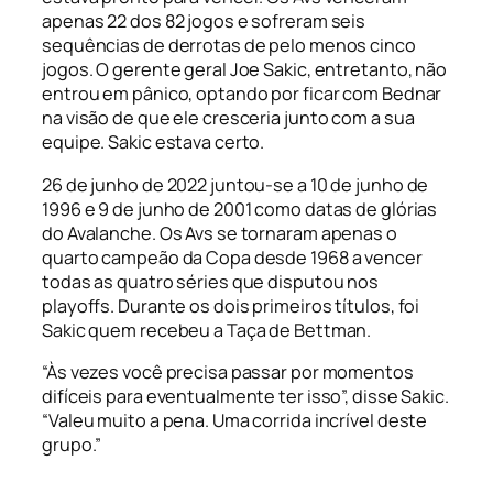
apenas 22 dos 82 jogos e sofreram seis
sequências de derrotas de pelo menos cinco
jogos. O gerente geral Joe Sakic, entretanto, não
entrou em pânico, optando por ficar com Bednar
na visão de que ele cresceria junto com a sua
equipe. Sakic estava certo.
26 de junho de 2022 juntou-se a 10 de junho de
1996 e 9 de junho de 2001 como datas de glórias
do Avalanche. Os Avs se tornaram apenas o
quarto campeão da Copa desde 1968 a vencer
todas as quatro séries que disputou nos
playoffs
. Durante os dois primeiros títulos, foi
Sakic quem recebeu a Taça de Bettman.
“Às vezes você precisa passar por momentos
difíceis para eventualmente ter isso”, disse Sakic.
“Valeu muito a pena. Uma corrida incrível deste
grupo.”