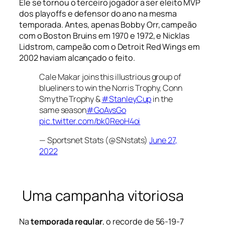
Ele se tornou o terceiro jogador a ser eleito MVP
dos
playoffs
e defensor do ano na mesma
temporada. Antes, apenas Bobby Orr, campeão
com o Boston Bruins em 1970 e 1972, e Nicklas
Lidstrom, campeão com o Detroit Red Wings em
2002 haviam alcançado o feito.
Cale Makar joins this illustrious group of
blueliners to win the Norris Trophy, Conn
Smythe Trophy &
#StanleyCup
in the
same season
#GoAvsGo
pic.twitter.com/bk0ReoH4oi
— Sportsnet Stats (@SNstats)
June 27,
2022
Uma campanha vitoriosa
Na
temporada regular
, o recorde de 56-19-7