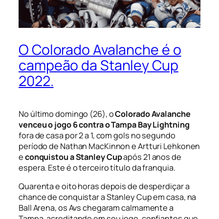
O Colorado Avalanche é o
campeão da Stanley Cup
2022.
No último domingo (26), o
Colorado Avalanche
venceu o jogo 6 contra o Tampa Bay Lightning
fora de casa por 2 a 1, com gols no segundo
período de Nathan MacKinnon e Artturi Lehkonen
e
conquistou a Stanley Cup
após 21 anos de
espera. Este é o terceiro título da franquia.
Quarenta e oito horas depois de desperdiçar a
chance de conquistar a Stanley Cup em casa, na
Ball Arena, os Avs chegaram calmamente a
Tampa, acreditando em seu jogo, confiantes que