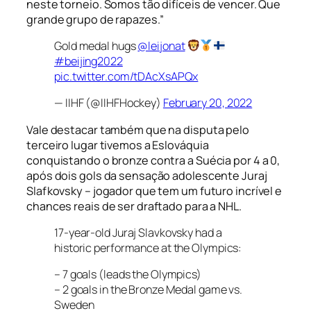
neste torneio. Somos tão difíceis de vencer. Que
grande grupo de rapazes.”
Gold medal hugs
@leijonat
#beijing2022
pic.twitter.com/tDAcXsAPQx
— IIHF (@IIHFHockey)
February 20, 2022
Vale destacar também que na disputa pelo
terceiro lugar tivemos a Eslováquia
conquistando o bronze contra a Suécia por 4 a 0,
após dois gols da sensação adolescente Juraj
Slafkovsky – jogador que tem um futuro incrível e
chances reais de ser draftado para a NHL.
17-year-old Juraj Slavkovsky had a
historic performance at the Olympics:
– 7 goals (leads the Olympics)
– 2 goals in the Bronze Medal game vs.
Sweden