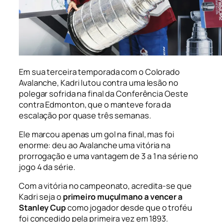
Em sua terceira temporada com o Colorado
Avalanche, Kadri lutou contra uma lesão no
polegar sofrida na final da Conferência Oeste
contra Edmonton, que o manteve fora da
escalação por quase três semanas.
Ele marcou apenas um gol na final, mas foi
enorme: deu ao Avalanche uma vitória na
prorrogação e uma vantagem de 3 a 1 na série no
jogo 4 da série.
Com a vitória no campeonato, acredita-se que
Kadri seja o
primeiro muçulmano a vencer a
Stanley Cup
como jogador desde que o troféu
foi concedido pela primeira vez em 1893.