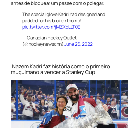
antes de bloquear um passe com o polegar.
The special glove Kadri had designed and
padded for his broken thumb!
pic.twitter.com/jMZXdLLT0E
— Canadian Hockey Outlet
(@hockeynewschn)
June 26, 2022
Nazem Kadri faz história como o primeiro
muçulmano a vencer a Stanley Cup