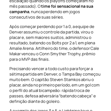
escalação quando os
playoffs
começaram no
mês passado). O
time foi sensacional na sua
campanha
, nunca perdendo em jogos
consecutivos de suas séries.
Após começar perdendo por 1 a 0, a equipe de
Denver assumiu o controle da partida, virou o
placar e, sem maiores sustos, administrou o
resultado, batendo os Bolts por 2 a 1, em plena
Amalie Arena. Artilheiro do time, o defensor Cale
Makar venceu o Conn Smyther Trophy, prêmio
para o MVP das finais.
Precisando vencer a todo custo para forçar a
sétima partida em Denver, o Tampa Bay começou
muito bem. O capitão Steven Stamkos abriu o
placar, ainda no primeiro período, em um gol com
o perfil do atual bicampeão: rápida troca de
passes, defesa adversária “batendo cabeça” e
definição diante do goleiro.
A exemplo dos jogos 3 e 5, o Lightning teve o