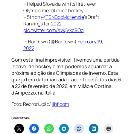
– Helped Slovakia win its first-ever
Olympic medal in ice hockey
– 5th on
@TSNBobMcKenzie
's Draft
Rankings for 2022
pic.twitter.com/XykjVxc9Od
— BarDown (@BarDown)
February 19,
2022
Com esta final imprevisível, tivemos uma partida
incrível de hockey e mal podemos aguardar a
próxima edição das Olimpíadas de Inverno. Esta
que já tem data marcada e acontecerá dos dias 6
a 22 de fevereiro de 2026, em Milão e Cortina
d’Ampezzo, na Itália.
Foto:
Reprodução/
iihf.com
Share this: