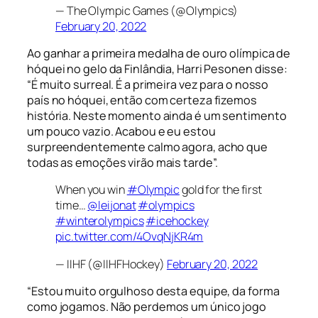
— The Olympic Games (@Olympics)
February 20, 2022
Ao ganhar a primeira medalha de ouro olímpica de
hóquei no gelo da Finlândia, Harri Pesonen disse:
“É muito surreal. É a primeira vez para o nosso
país no hóquei, então com certeza fizemos
história. Neste momento ainda é um sentimento
um pouco vazio. Acabou e eu estou
surpreendentemente calmo agora, acho que
todas as emoções virão mais tarde”.
When you win
#Olympic
gold for the first
time…
@leijonat
#olympics
#winterolympics
#icehockey
pic.twitter.com/4OvqNjKR4m
— IIHF (@IIHFHockey)
February 20, 2022
“Estou muito orgulhoso desta equipe, da forma
como jogamos. Não perdemos um único jogo