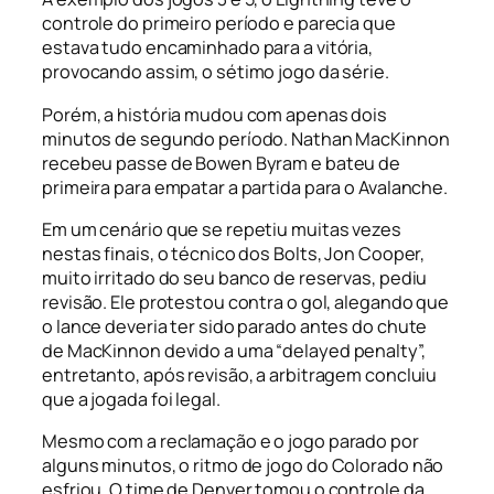
controle do primeiro período e parecia que
estava tudo encaminhado para a vitória,
provocando assim, o sétimo jogo da série.
Porém, a história mudou com apenas dois
minutos de segundo período. Nathan MacKinnon
recebeu passe de Bowen Byram e bateu de
primeira para empatar a partida para o Avalanche.
Em um cenário que se repetiu muitas vezes
nestas finais, o técnico dos Bolts, Jon Cooper,
muito irritado do seu banco de reservas, pediu
revisão. Ele protestou contra o gol, alegando que
o lance deveria ter sido parado antes do chute
de MacKinnon devido a uma “
delayed penalty
”,
entretanto, após revisão, a arbitragem concluiu
que a jogada foi legal.
Mesmo com a reclamação e o jogo parado por
alguns minutos, o ritmo de jogo
do Colorado não
esfriou. O time de Denver tomou o controle da