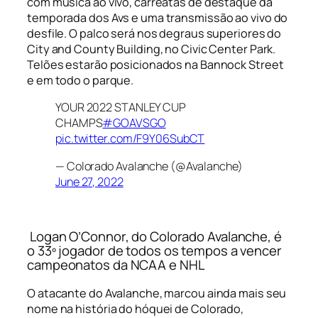
com música ao vivo, carreatas de destaque da
temporada dos Avs e uma transmissão ao vivo do
desfile. O palco será nos degraus superiores do
City and County Building, no Civic Center Park.
Telões estarão posicionados na Bannock Street
e em todo o parque.
YOUR 2022 STANLEY CUP
CHAMPS
#GOAVSGO
pic.twitter.com/F9Y06SubCT
— Colorado Avalanche (@Avalanche)
June 27, 2022
Logan O’Connor, do Colorado Avalanche, é
o 33º jogador de todos os tempos a vencer
campeonatos da NCAA e NHL
O atacante do Avalanche, marcou ainda mais seu
nome na história do hóquei de Colorado,