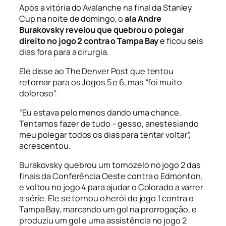
Após a vitória do Avalanche na final da Stanley
Cup na noite de domingo, o
ala Andre
Burakovsky revelou que quebrou o polegar
direito no jogo 2 contra o Tampa Bay
e ficou seis
dias fora para a cirurgia.
Ele disse ao The Denver Post que tentou
retornar para os Jogos 5 e 6, mas “foi muito
doloroso”.
“Eu estava pelo menos dando uma chance.
Tentamos fazer de tudo – gesso, anestesiando
meu polegar todos os dias para tentar voltar”,
acrescentou.
Burakovsky quebrou um tornozelo no jogo 2 das
finais da Conferência Oeste contra o Edmonton,
e voltou no jogo 4 para ajudar o Colorado a varrer
a série. Ele se tornou o herói do jogo 1 contra o
Tampa Bay, marcando um gol na prorrogação, e
produziu um gol e uma assistência no jogo 2