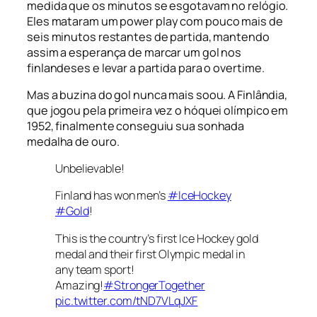
medida que os minutos se esgotavam no relógio.
Eles mataram um
power play
com pouco mais de
seis minutos restantes de partida, mantendo
assim a esperança de marcar um gol nos
finlandeses e levar a partida para o
overtime.
Mas a buzina do gol nunca mais soou. A Finlândia,
que jogou pela primeira vez o hóquei olímpico em
1952, finalmente conseguiu sua sonhada
medalha de ouro.
Unbelievable!
Finland has won men’s
#IceHockey
#Gold
!
This is the country’s first Ice Hockey gold
medal and their first Olympic medal in
any team sport!
Amazing!
#StrongerTogether
pic.twitter.com/tND7VLqJXF