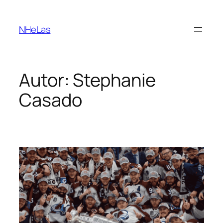
Saltar
para
NHeLas
o
conteúdo
Autor:
Stephanie
Casado