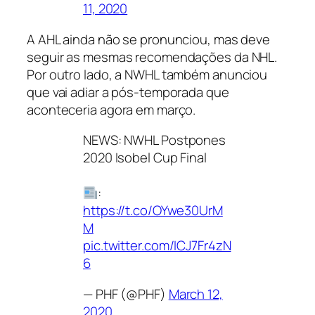
11, 2020
A AHL ainda não se pronunciou, mas deve
seguir as mesmas recomendações da NHL.
Por outro lado, a NWHL também anunciou
que vai adiar a pós-temporada que
aconteceria agora em março.
NEWS: NWHL Postpones
2020 Isobel Cup Final
:
https://t.co/OYwe30UrM
M
pic.twitter.com/ICJ7Fr4zN
6
— PHF (@PHF)
March 12,
2020