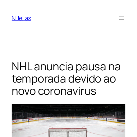
Saltar
para
NHeLas
o
conteúdo
NHL anuncia pausa na
temporada devido ao
novo coronavirus