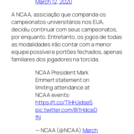
March 12, 2020
A NCAA, assiciação que companda os
campeonatos universitários nos EUA,
decidiu continuar com seus campeonatos,
por enquanto. Entretanto, os jogos de todas
as modalidades irão contar com a menor
equipe possível e portões fechados, apenas
familiares dos jogadores na torcida.
NCAA President Mark
Emmert statement on
limiting attendance at
NCAA events:
https://t.co/TIHHJjdse5
pic.twitter.com/8I1HdceD
fN
— NCAA (@NCAA)
March