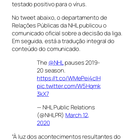
testado positivo para o vírus.
No
tweet
abaixo, o departamento de
Relações Públicas da NHL publicou o
comunicado oficial sobre a decisão da liga.
Em seguida, está a tradução integral do
conteúdo do comunicado.
The
@NHL
pauses 2019-
20 season.
https://t.co/WMePei4clH
pic.twitter.com/W5Hqmk
3kX7
— NHL Public Relations
(@NHLPR)
March 12,
2020
“À luz dos acontecimentos resultantes do